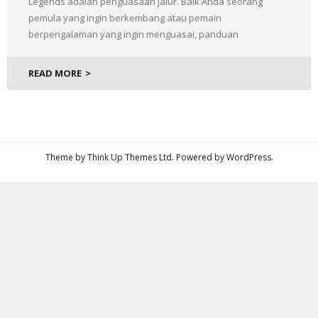
Legends adalah penguasaan jalur. Baik Anda seorang
pemula yang ingin berkembang atau pemain
berpengalaman yang ingin menguasai, panduan
READ MORE
Theme by
Think Up Themes Ltd
. Powered by
WordPress
.