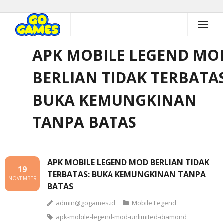
Skip
to
content
APK MOBILE LEGEND MO
BERLIAN TIDAK TERBATAS
BUKA KEMUNGKINAN
TANPA BATAS
APK MOBILE LEGEND MOD BERLIAN TIDAK
19
TERBATAS: BUKA KEMUNGKINAN TANPA
NOVEMBER
BATAS
admin@gogames.id
Mobile Legend
apk-mobile-legend-mod-unlimited-diamond