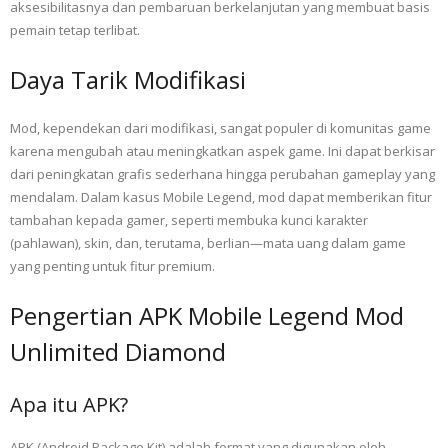
aksesibilitasnya dan pembaruan berkelanjutan yang membuat basis
pemain tetap terlibat.
Daya Tarik Modifikasi
Mod, kependekan dari modifikasi, sangat populer di komunitas game
karena mengubah atau meningkatkan aspek game. Ini dapat berkisar
dari peningkatan grafis sederhana hingga perubahan gameplay yang
mendalam. Dalam kasus Mobile Legend, mod dapat memberikan fitur
tambahan kepada gamer, seperti membuka kunci karakter
(pahlawan), skin, dan, terutama, berlian—mata uang dalam game
yang penting untuk fitur premium.
Pengertian APK Mobile Legend Mod
Unlimited Diamond
Apa itu APK?
APK (Android Package Kit) adalah format yang digunakan oleh