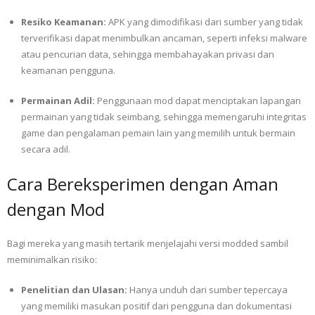
Resiko Keamanan:
APK yang dimodifikasi dari sumber yang tidak
terverifikasi dapat menimbulkan ancaman, seperti infeksi malware
atau pencurian data, sehingga membahayakan privasi dan
keamanan pengguna.
Permainan Adil:
Penggunaan mod dapat menciptakan lapangan
permainan yang tidak seimbang, sehingga memengaruhi integritas
game dan pengalaman pemain lain yang memilih untuk bermain
secara adil.
Cara Bereksperimen dengan Aman
dengan Mod
Bagi mereka yang masih tertarik menjelajahi versi modded sambil
meminimalkan risiko:
Penelitian dan Ulasan:
Hanya unduh dari sumber tepercaya
yang memiliki masukan positif dari pengguna dan dokumentasi