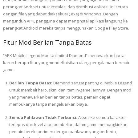
perangkat Android untuk instalasi dan distribusi aplikasi. Ini setara
dengan file yang dapat dieksekusi (.exe) di Windows. Dengan
mengunduh APK, pengguna dapat menginstal aplikasi langsung ke
perangkat Android mereka tanpa menggunakan Google Play Store.
Fitur Mod Berlian Tanpa Batas
“APK Mobile Legend Mod Unlimited Diamond” menawarkan harta
karun berupa fitur yang mendefinisikan ulang pengalaman bermain
game:
Berlian Tanpa Batas:
Diamond sangat penting di Mobile Legend
untuk membeli hero, skin, dan item in-game lainnya. Dengan mod
yang menawarkan berlian tanpa batas, pemain dapat
membukanya tanpa mengeluarkan biaya.
Semua Pahlawan Tidak Terkunci:
Akses ke semua karakter
terlepas dari level atau pembelian dalam game memungkinkan
pemain bereksperimen dengan pahlawan yang berbeda,