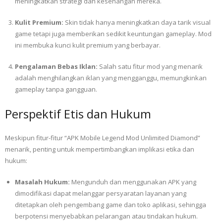
meningkatkan strategi dan kesenangan mereka.
Kulit Premium:
Skin tidak hanya meningkatkan daya tarik visual
game tetapi juga memberikan sedikit keuntungan gameplay. Mod
ini membuka kunci kulit premium yang berbayar.
Pengalaman Bebas Iklan:
Salah satu fitur mod yang menarik
adalah menghilangkan iklan yang mengganggu, memungkinkan
gameplay tanpa gangguan.
Perspektif Etis dan Hukum
Meskipun fitur-fitur “APK Mobile Legend Mod Unlimited Diamond”
menarik, penting untuk mempertimbangkan implikasi etika dan
hukum:
Masalah Hukum:
Mengunduh dan menggunakan APK yang
dimodifikasi dapat melanggar persyaratan layanan yang
ditetapkan oleh pengembang game dan toko aplikasi, sehingga
berpotensi menyebabkan pelarangan atau tindakan hukum.