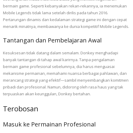
bermain game. Seperti kebanyakan rekan-rekannya, ia menemukan
Mobile Legends tidak lama setelah dirilis pada tahun 2016.
Pertarungan dinamis dan kedalaman strategi game ini dengan cepat
menarik minatnya, membawanya ke dunia kompetitif Mobile Legends.
Tantangan dan Pembelajaran Awal
Kesuksesan tidak datang dalam semalam. Donkey menghadapi
banyak tantangan di tahap awal karirnya. Tanpa pengalaman
bermain game profesional sebelumnya, dia harus menguasai
mekanisme permainan, memahami nuansa berbagai pahlawan, dan
merancang strategi yang efektif—sambil menyeimbangkan komitmen
pribadi dan profesional. Namun, didorong oleh rasa haus yang tak
terpuaskan akan keunggulan, Donkey bertahan.
Terobosan
Masuk ke Permainan Profesional