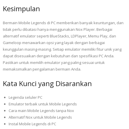
Kesimpulan
Bermain Mobile Legends di PC memberikan banyak keuntungan, dan
tidak perlu dibatasi hanya menggunakan Nox Player. Berbagai
alternatif emulator seperti BlueStacks, LDPlayer, Memu Play, dan
Gameloop menawarkan opsi yang layak dengan berbagai
keunggulan masing-masing. Setiap emulator memiliki fitur unik yang
dapat disesuaikan dengan kebutuhan dan spesifikasi PC Anda.
Pastikan untuk memilih emulator yang paling sesuai untuk
memaksimalkan pengalaman bermain Anda.
Kata Kunci yang Disarankan
Legenda seluler PC
Emulator terbaik untuk Mobile Legends
Cara main Mobile Legends tanpa Nox
Alternatif Nox untuk Mobile Legends
Instal Mobile Legends di PC