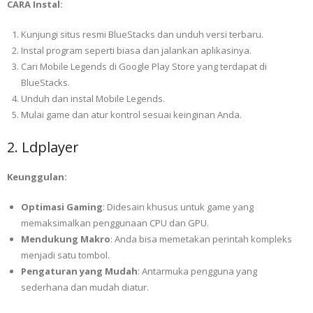
CARA Instal:
Kunjungi situs resmi BlueStacks dan unduh versi terbaru.
Instal program seperti biasa dan jalankan aplikasinya.
Cari Mobile Legends di Google Play Store yang terdapat di
BlueStacks.
Unduh dan instal Mobile Legends.
Mulai game dan atur kontrol sesuai keinginan Anda.
2. Ldplayer
Keunggulan:
Optimasi Gaming
: Didesain khusus untuk game yang
memaksimalkan penggunaan CPU dan GPU.
Mendukung Makro
: Anda bisa memetakan perintah kompleks
menjadi satu tombol.
Pengaturan yang Mudah
: Antarmuka pengguna yang
sederhana dan mudah diatur.