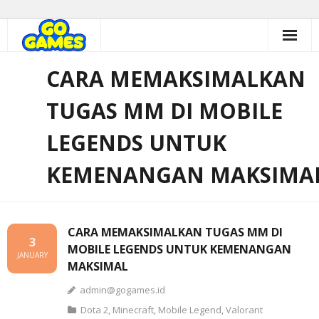
Skip
to
content
CARA MEMAKSIMALKAN
TUGAS MM DI MOBILE
LEGENDS UNTUK
KEMENANGAN MAKSIMA
CARA MEMAKSIMALKAN TUGAS MM DI
3
MOBILE LEGENDS UNTUK KEMENANGAN
JANUARY
MAKSIMAL
admin@gogames.id
Dota 2
,
Minecraft
,
Mobile Legend
,
Valorant