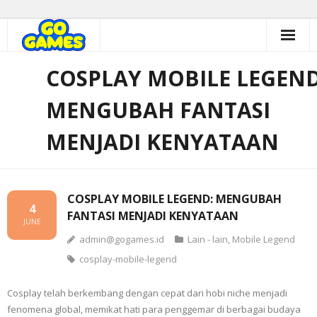
Skip
to
content
COSPLAY MOBILE LEGEND
MENGUBAH FANTASI
MENJADI KENYATAAN
COSPLAY MOBILE LEGEND: MENGUBAH
4
FANTASI MENJADI KENYATAAN
JUNE
admin@gogames.id
Lain - lain
,
Mobile Legend
cosplay-mobile-legend
Cosplay telah berkembang dengan cepat dari hobi niche menjadi
fenomena global, memikat hati para penggemar di berbagai budaya