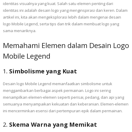
identitas visualnya yang kuat. Salah satu elemen penting dari
identitas ini adalah desain logo yang menginspirasi dan keren. Dalam
artikel ini, kita akan mengeksplorasi lebih dalam mengenai desain
logo Mobile Legend, serta tips dan trik dalam membuat logo yang
sama menariknya.
Memahami Elemen dalam Desain Logo
Mobile Legend
1.
Simbolisme yang Kuat
Desain logo Mobile Legend memanfaatkan simbolisme untuk
menggambarkan berbagai aspek permainan. Logo ini sering
menampilkan elemen-elemen seperti perisai, pedang, dan api yang
semuanya menyampaikan kekuatan dan keberanian. Elemen-elemen
ini mencerminkan esensi dari pertempuran epik dalam permainan.
2.
Skema Warna yang Memikat