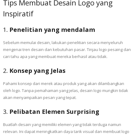
Tips Membuat Desain Logo yang
Inspiratif
1.
Penelitian yang mendalam
Sebelum memulai desain, lakukan penelitian secara menyeluruh
mengenai tren desain dan kebutuhan pasar. Tinjau logo pesaing dan
cari tahu apa yang membuat mereka berhasil atau tidak.
2.
Konsep yang Jelas
Pahami konsep dari merek atau produk yang akan dilambangkan
oleh logo. Tanpa pemahaman yang jelas, desain logo mungkin tidak
akan menyampaikan pesan yang tepat.
3.
Pelibatan Elemen Surprising
Buatlah desain yang memiliki elemen yang tidak terduga namun
relevan. Ini dapat meningkatkan daya tarik visual dan membuat logo