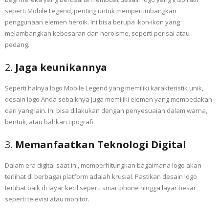
seperti Mobile Legend, penting untuk mempertimbangkan
penggunaan elemen heroik. Ini bisa berupa ikon-ikon yang
melambangkan kebesaran dan heroisme, seperti perisai atau
pedang.
2.
Jaga keunikannya
Seperti halnya logo Mobile Legend yang memiliki karakteristik unik,
desain logo Anda sebaiknya juga memiliki elemen yang membedakan
dari yang lain. Ini bisa dilakukan dengan penyesuaian dalam warna,
bentuk, atau bahkan tipografi.
3.
Memanfaatkan Teknologi Digital
Dalam era digital saat ini, memperhitungkan bagaimana logo akan
terlihat di berbagai platform adalah krusial. Pastikan desain logo
terlihat baik di layar kecil seperti smartphone hingga layar besar
seperti televisi atau monitor.