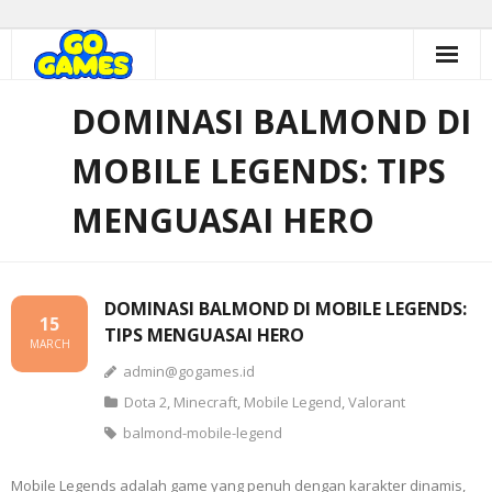
Skip
to
content
DOMINASI BALMOND DI
MOBILE LEGENDS: TIPS
MENGUASAI HERO
DOMINASI BALMOND DI MOBILE LEGENDS:
15
TIPS MENGUASAI HERO
MARCH
admin@gogames.id
Dota 2
,
Minecraft
,
Mobile Legend
,
Valorant
balmond-mobile-legend
Mobile Legends adalah game yang penuh dengan karakter dinamis,