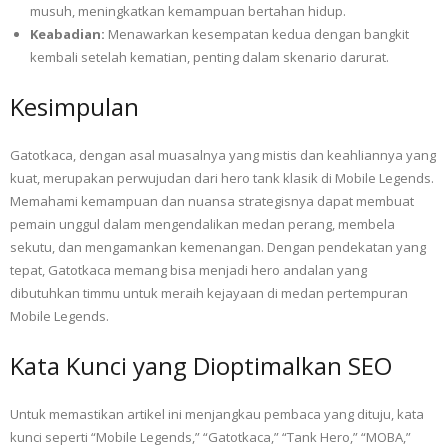
musuh, meningkatkan kemampuan bertahan hidup.
Keabadian:
Menawarkan kesempatan kedua dengan bangkit
kembali setelah kematian, penting dalam skenario darurat.
Kesimpulan
Gatotkaca, dengan asal muasalnya yang mistis dan keahliannya yang
kuat, merupakan perwujudan dari hero tank klasik di Mobile Legends.
Memahami kemampuan dan nuansa strategisnya dapat membuat
pemain unggul dalam mengendalikan medan perang, membela
sekutu, dan mengamankan kemenangan. Dengan pendekatan yang
tepat, Gatotkaca memang bisa menjadi hero andalan yang
dibutuhkan timmu untuk meraih kejayaan di medan pertempuran
Mobile Legends.
Kata Kunci yang Dioptimalkan SEO
Untuk memastikan artikel ini menjangkau pembaca yang dituju, kata
kunci seperti “Mobile Legends,” “Gatotkaca,” “Tank Hero,” “MOBA,”