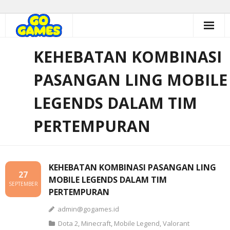
Skip
to
content
KEHEBATAN KOMBINASI
PASANGAN LING MOBILE
LEGENDS DALAM TIM
PERTEMPURAN
KEHEBATAN KOMBINASI PASANGAN LING
27
MOBILE LEGENDS DALAM TIM
SEPTEMBER
PERTEMPURAN
admin@gogames.id
Dota 2
,
Minecraft
,
Mobile Legend
,
Valorant