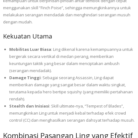
kemampuan untuk berpindah-pindah antar tembok dengan cepat
menggunakan skill “Finch Poise”, sehingga memungkinkannya untuk
melakukan serangan mendadak dan menghindari serangan musuh
dengan mudah.
Kekuatan Utama
Mobilitas Luar Biasa
: Ling dikenal karena kemampuannya untuk
bergerak secara vertikal di medan perang, memberikan
keuntungan taktik yang besar dalam menciptakan ambush
(serangan mendadak).
Damage Tinggi
: Sebagai seorang Assassin, Ling dapat
memberikan damage yang sangat besar dalam waktu singkat,
terutama kepada hero bertipe squishy (yang memiliki pertahanan
rendah).
Stealth dan Inisiasi
: Skill ultimate-nya, “Tempest of Blades”,
memungkinkan Ling untuk menjadi kebal terhadap efek crowd
control (CC) dan menghasilkan serangan dahsyat terhadap musuh.
Kombinasi Pasangan Ling yang Efektif