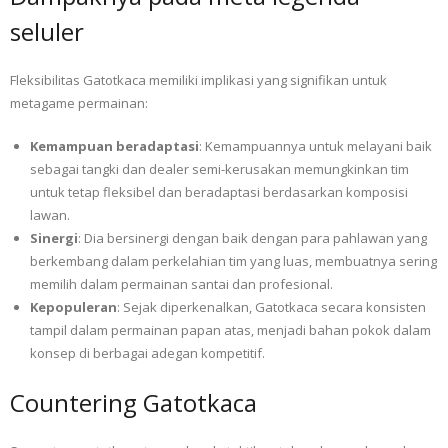
seluler
Fleksibilitas Gatotkaca memiliki implikasi yang signifikan untuk
metagame permainan:
Kemampuan beradaptasi
: Kemampuannya untuk melayani baik
sebagai tangki dan dealer semi-kerusakan memungkinkan tim
untuk tetap fleksibel dan beradaptasi berdasarkan komposisi
lawan.
Sinergi
: Dia bersinergi dengan baik dengan para pahlawan yang
berkembang dalam perkelahian tim yang luas, membuatnya sering
memilih dalam permainan santai dan profesional.
Kepopuleran
: Sejak diperkenalkan, Gatotkaca secara konsisten
tampil dalam permainan papan atas, menjadi bahan pokok dalam
konsep di berbagai adegan kompetitif.
Countering Gatotkaca