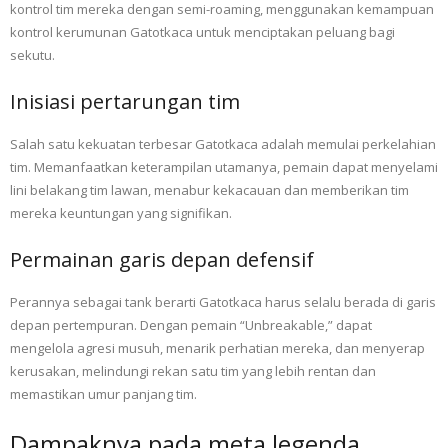
kontrol tim mereka dengan semi-roaming, menggunakan kemampuan
kontrol kerumunan Gatotkaca untuk menciptakan peluang bagi
sekutu.
Inisiasi pertarungan tim
Salah satu kekuatan terbesar Gatotkaca adalah memulai perkelahian
tim. Memanfaatkan keterampilan utamanya, pemain dapat menyelami
lini belakang tim lawan, menabur kekacauan dan memberikan tim
mereka keuntungan yang signifikan.
Permainan garis depan defensif
Perannya sebagai tank berarti Gatotkaca harus selalu berada di garis
depan pertempuran. Dengan pemain “Unbreakable,” dapat
mengelola agresi musuh, menarik perhatian mereka, dan menyerap
kerusakan, melindungi rekan satu tim yang lebih rentan dan
memastikan umur panjang tim.
Dampaknya pada meta legenda