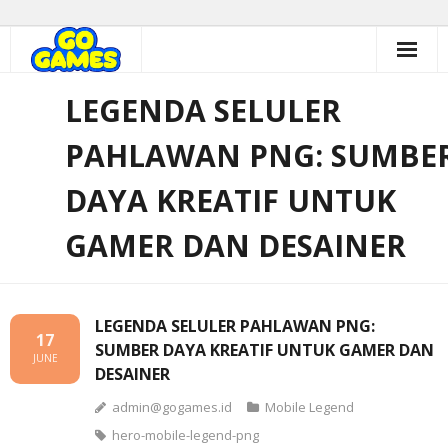
Skip
to
content
LEGENDA SELULER
PAHLAWAN PNG: SUMBE
DAYA KREATIF UNTUK
GAMER DAN DESAINER
LEGENDA SELULER PAHLAWAN PNG:
17
SUMBER DAYA KREATIF UNTUK GAMER DAN
JUNE
DESAINER
admin@gogames.id
Mobile Legend
hero-mobile-legend-png