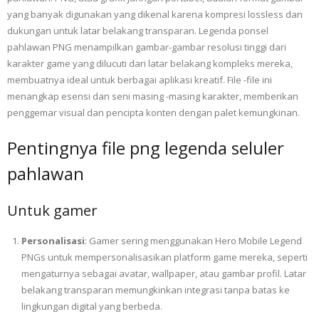
yang banyak digunakan yang dikenal karena kompresi lossless dan
dukungan untuk latar belakang transparan. Legenda ponsel
pahlawan PNG menampilkan gambar-gambar resolusi tinggi dari
karakter game yang dilucuti dari latar belakang kompleks mereka,
membuatnya ideal untuk berbagai aplikasi kreatif. File -file ini
menangkap esensi dan seni masing -masing karakter, memberikan
penggemar visual dan pencipta konten dengan palet kemungkinan.
Pentingnya file png legenda seluler
pahlawan
Untuk gamer
Personalisasi
: Gamer sering menggunakan Hero Mobile Legend
PNGs untuk mempersonalisasikan platform game mereka, seperti
mengaturnya sebagai avatar, wallpaper, atau gambar profil. Latar
belakang transparan memungkinkan integrasi tanpa batas ke
lingkungan digital yang berbeda.