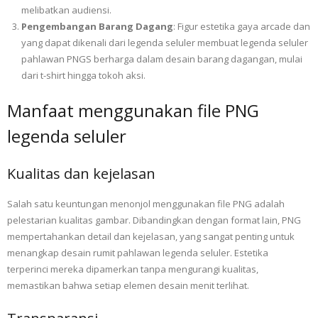
melibatkan audiensi.
Pengembangan Barang Dagang
: Figur estetika gaya arcade dan
yang dapat dikenali dari legenda seluler membuat legenda seluler
pahlawan PNGS berharga dalam desain barang dagangan, mulai
dari t-shirt hingga tokoh aksi.
Manfaat menggunakan file PNG
legenda seluler
Kualitas dan kejelasan
Salah satu keuntungan menonjol menggunakan file PNG adalah
pelestarian kualitas gambar. Dibandingkan dengan format lain, PNG
mempertahankan detail dan kejelasan, yang sangat penting untuk
menangkap desain rumit pahlawan legenda seluler. Estetika
terperinci mereka dipamerkan tanpa mengurangi kualitas,
memastikan bahwa setiap elemen desain menit terlihat.