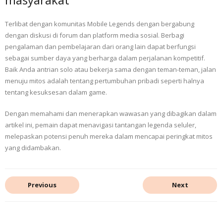
Terlibat dengan komunitas Mobile Legends dengan bergabung
dengan diskusi di forum dan platform media sosial. Berbagi
pengalaman dan pembelajaran dari orang lain dapat berfungsi
sebagai sumber daya yang berharga dalam perjalanan kompetitif.
Baik Anda antrian solo atau bekerja sama dengan teman-teman, jalan
menuju mitos adalah tentang pertumbuhan pribadi seperti halnya
tentang kesuksesan dalam game.
Dengan memahami dan menerapkan wawasan yang dibagikan dalam
artikel ini, pemain dapat menavigasi tantangan legenda seluler,
melepaskan potensi penuh mereka dalam mencapai peringkat mitos
yang didambakan.
Previous
Next