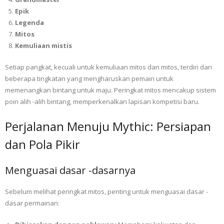
Epik
Legenda
Mitos
Kemuliaan mistis
Setiap pangkat, kecuali untuk kemuliaan mitos dan mitos, terdiri dari
beberapa tingkatan yang mengharuskan pemain untuk
memenangkan bintang untuk maju. Peringkat mitos mencakup sistem
poin alih -alih bintang, memperkenalkan lapisan kompetisi baru.
Perjalanan Menuju Mythic: Persiapan
dan Pola Pikir
Menguasai dasar -dasarnya
Sebelum melihat peringkat mitos, penting untuk menguasai dasar -
dasar permainan: