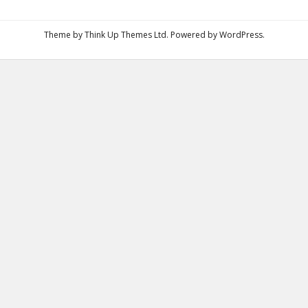
Theme by
Think Up Themes Ltd
. Powered by
WordPress
.