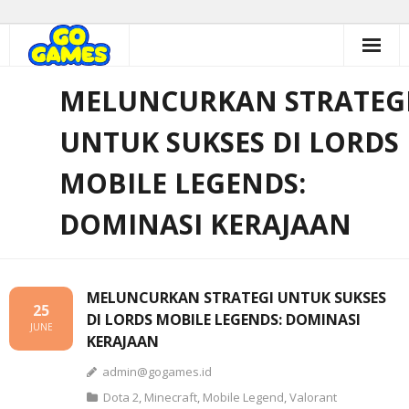
Skip
to
content
MELUNCURKAN STRATEG
UNTUK SUKSES DI LORDS
MOBILE LEGENDS:
DOMINASI KERAJAAN
MELUNCURKAN STRATEGI UNTUK SUKSES
25
DI LORDS MOBILE LEGENDS: DOMINASI
JUNE
KERAJAAN
admin@gogames.id
Dota 2
,
Minecraft
,
Mobile Legend
,
Valorant