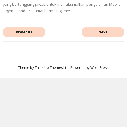
yang bertanggung jawab untuk memaksimalkan pengalaman Mobile
Legends Anda. Selamat bermain game!
Previous
Next
Theme by
Think Up Themes Ltd
. Powered by
WordPress
.