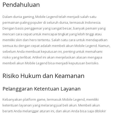
Pendahuluan
Dalam dunia gaming, Mobile Legend telah menjadi salah satu
permainan paling populer di seluruh dunia, termasuk Indonesia.
Dengan basis penggemar yang sangat besar, banyak pemain yang
mencari cara cepat untuk mencapai tingkat yang lebih tinggi atau
memiliki skin dan hero tertentu. Salah satu cara untuk mendapatkan
semua itu dengan cepat adalah membeli akun Mobile Legend. Namun,
sebelum Anda membuat keputusan ini, penting untuk memahami
risiko yang terlibat. Artikel ini akan menjelaskan alasan mengapa
membeli akun Mobile Legend bisa menjadi keputusan berisiko.
Risiko Hukum dan Keamanan
Pelanggaran Ketentuan Layanan
Kebanyakan platform game, termasuk Mobile Legend, memiliki
ketentuan layanan yang melarang jual beli akun. Membeli akun
berarti Anda melanggar aturan ini, dan akun Anda bisa saja diblokir