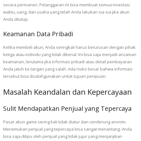
secara permanen. Pelanggaran ini bisa membuat semua investasi
waktu, uang, dan usaha yang telah Anda lakukan sia-sia jika akun
Anda ditutup.
Keamanan Data Pribadi
Ketika membeli akun, Anda seringkali harus berurusan dengan pihak
ketiga atau individu yang tidak dikenal. Ini bisa saja menjadi ancaman
keamanan, terutama jika informasi pribadi atau detail pembayaran
Anda jatuh ke tangan yang salah. Ada risiko besar bahwa informasi
tersebut bisa disalahgunakan untuk tujuan penipuan.
Masalah Keandalan dan Kepercayaan
Sulit Mendapatkan Penjual yang Tepercaya
Pasar akun game sering kali tidak diatur dan cenderung anonim.
Menemukan penjual yang tepercaya bisa sangat menantang. Anda
bisa saja ditipu oleh penjual yang tidak jujur yang menjanjikan