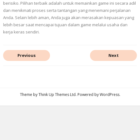
berisiko. Pilihan terbaik adalah untuk memainkan game ini secara adil
dan menikmati proses serta tantangan yang menemani perjalanan
Anda. Selain lebih aman, Anda juga akan merasakan kepuasan yang
lebih besar saat mencapai tujuan dalam game melalui usaha dan
kerja keras sendiri.
Previous
Next
Theme by
Think Up Themes Ltd
. Powered by
WordPress
.