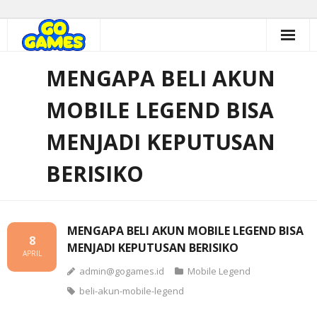
Skip
to
content
MENGAPA BELI AKUN
MOBILE LEGEND BISA
MENJADI KEPUTUSAN
BERISIKO
MENGAPA BELI AKUN MOBILE LEGEND BISA
8
MENJADI KEPUTUSAN BERISIKO
APRIL
admin@gogames.id
Mobile Legend
beli-akun-mobile-legend