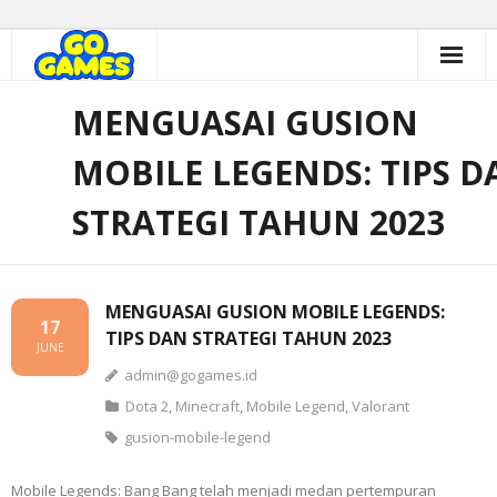
Skip
to
content
MENGUASAI GUSION
MOBILE LEGENDS: TIPS D
STRATEGI TAHUN 2023
MENGUASAI GUSION MOBILE LEGENDS:
17
TIPS DAN STRATEGI TAHUN 2023
JUNE
admin@gogames.id
Dota 2
,
Minecraft
,
Mobile Legend
,
Valorant
gusion-mobile-legend
Mobile Legends: Bang Bang telah menjadi medan pertempuran