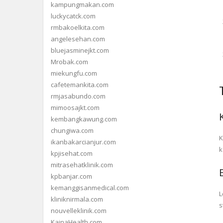
kampungmakan.com
luckycatck.com
rmbakoelkita.com
angelesehan.com
bluejasminejkt.com
Mrobak.com
miekungfu.com
cafetemankita.com
rmjasabundo.com
mimoosajkt.com
kembangkawung.com
chungiwa.com
K
ikanbakarcianjur.com
k
kpjisehat.com
mitrasehatklinik.com
kpbanjar.com
kemanggisanmedical.com
L
kliniknirmala.com
s
nouvelleklinik.com
KainaHealth.com