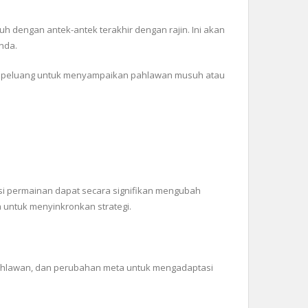
dengan antek-antek terakhir dengan rajin. Ini akan
nda.
il peluang untuk menyampaikan pahlawan musuh atau
si permainan dapat secara signifikan mengubah
 untuk menyinkronkan strategi.
 pahlawan, dan perubahan meta untuk mengadaptasi