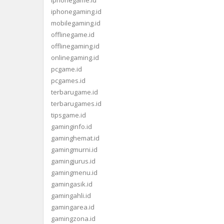
iphonegaming.id
mobilegaming.id
offlinegame.id
offlinegaming.id
onlinegaming.id
pcgame.id
pcgames.id
terbarugame.id
terbarugames.id
tipsgame.id
gaminginfo.id
gaminghemat.id
gamingmurni.id
gamingjurus.id
gamingmenu.id
gamingasik.id
gamingahli.id
gamingarea.id
gamingzona.id