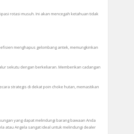
pasi rotasi musuh. Ini akan mencegah ketahuan tidak
a efisien menghapus gelombang antek, memungkinkan
alur sekutu dengan berkeliaran. Memberikan cadangan
ara strategis di dekat poin choke hutan, memastikan
kungan yang dapat melindungi barang bawaan Anda
a atau Angela sangat ideal untuk melindungi dealer