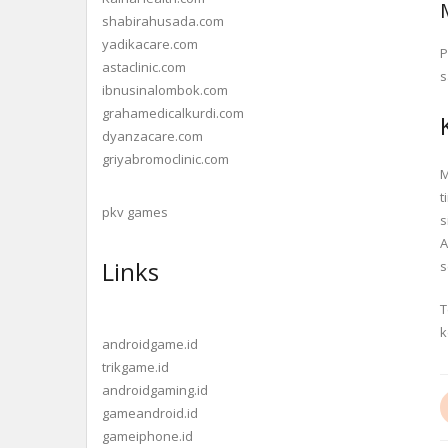
shabirahusada.com
yadikacare.com
P
astaclinic.com
s
ibnusinalombok.com
grahamedicalkurdi.com
dyanzacare.com
griyabromoclinic.com
M
t
pkv games
s
A
Links
s
T
k
androidgame.id
trikgame.id
androidgaming.id
gameandroid.id
gameiphone.id