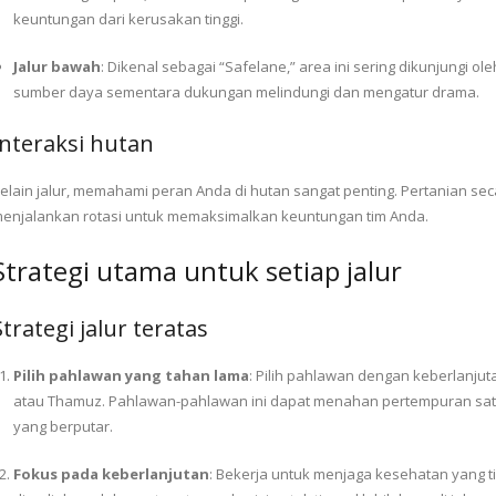
keuntungan dari kerusakan tinggi.
Jalur bawah
: Dikenal sebagai “Safelane,” area ini sering dikunjungi o
sumber daya sementara dukungan melindungi dan mengatur drama.
Interaksi hutan
elain jalur, memahami peran Anda di hutan sangat penting. Pertanian sec
enjalankan rotasi untuk memaksimalkan keuntungan tim Anda.
Strategi utama untuk setiap jalur
Strategi jalur teratas
Pilih pahlawan yang tahan lama
: Pilih pahlawan dengan keberlanju
atau Thamuz. Pahlawan-pahlawan ini dapat menahan pertempuran satu
yang berputar.
Fokus pada keberlanjutan
: Bekerja untuk menjaga kesehatan yang t