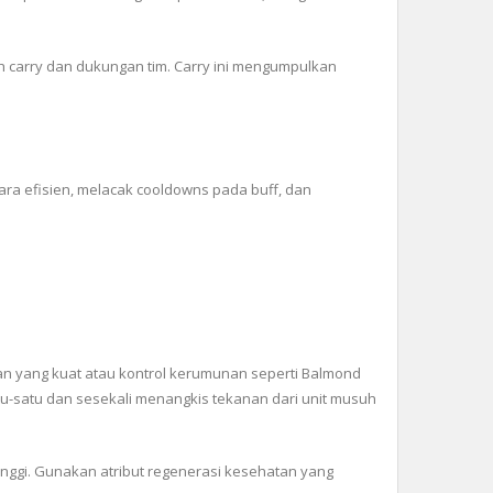
leh carry dan dukungan tim. Carry ini mengumpulkan
ara efisien, melacak cooldowns pada buff, dan
tan yang kuat atau kontrol kerumunan seperti Balmond
-satu dan sesekali menangkis tekanan dari unit musuh
inggi. Gunakan atribut regenerasi kesehatan yang