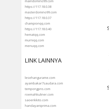
maindomino99.com
https://117.18.0.38
masterdomino99.com
https://117.18.0.37
championqq.com
https://117.18.0.40
hematqq.com
murniqq.com
menuqq.com
LINK LAINNYA
lesehangurame.com
ayambakar7saudara.com
tempongpns.com
roemahkuliner.com
saoenkkito.com
handayaniprima.com