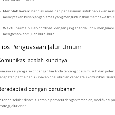
kerusakan tim Anda.
Menolak lawan
: Menolak emas dan pengalaman untuk pahlawan musuh 
menciptakan kesenjangan emas yang menguntungkan membawa tim A
Waktu bermain
: Berkoordinasi dengan jungler Anda untuk mengamb
mengamankan tujuan kura -kura.
Tips Penguasaan Jalur Umum
Komunikasi adalah kuncinya
omunikasi yang efektif dengan tim Anda tentang posisi musuh dan poten
ecepatan permainan. Gunakan opsi obrolan cepat atau komunikasi suara
Beradaptasi dengan perubahan
egenda seluler dinamis. Tetap diperbarui dengan tambalan, modifikasi
trategi jalur Anda.