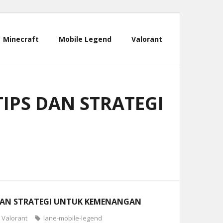
Minecraft
Mobile Legend
Valorant
TIPS DAN STRATEGI
S DAN STRATEGI UNTUK KEMENANGAN
,
Valorant
lane-mobile-legend