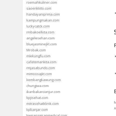
roemahkuliner.com
saoenkkito.com
handayaniprima.com
kampungmakan.com
luckycatck.com
rmbakoelkita.com
angelesehan.com
bluejasminejkt.com
Mrobak.com
miekungfu.com
cafetemankita.com
rmjasabundo.com
mimoosajkt.com
kembangkawung.com
chungiwa.com
ikanbakarcianjur.com
kpjisehat.com
M
mitrasehatklinik.com
A
kpbanjar.com
kemanggisanmedical.com