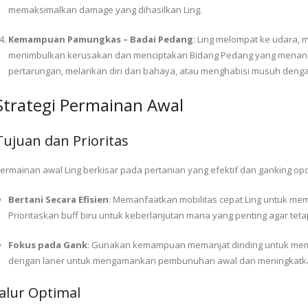
memaksimalkan damage yang dihasilkan Ling.
Kemampuan Pamungkas – Badai Pedang
: Ling melompat ke udara, 
menimbulkan kerusakan dan menciptakan Bidang Pedang yang menanda
pertarungan, melarikan diri dari bahaya, atau menghabisi musuh deng
Strategi Permainan Awal
Tujuan dan Prioritas
ermainan awal Ling berkisar pada pertanian yang efektif dan ganking oport
Bertani Secara Efisien
: Memanfaatkan mobilitas cepat Ling untuk m
Prioritaskan buff biru untuk keberlanjutan mana yang penting agar tetap 
Fokus pada Gank
: Gunakan kemampuan memanjat dinding untuk mempo
dengan laner untuk mengamankan pembunuhan awal dan meningkatk
Jalur Optimal