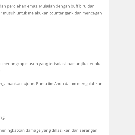
an perolehan emas. Mulailah dengan buff biru dan
ngler musuh untuk melakukan counter gank dan mencegah
a menangkap musuh yang terisolasi, namun jika terlalu
h.
mengamankan tujuan. Bantu tim Anda dalam mengalahkan
ng:
tuk meningkatkan damage yang dihasilkan dan serangan