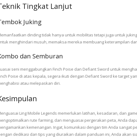
Teknik Tingkat Lanjut
Tembok Juking
emanfaatkan dinding tidak hanya untuk mobilitas tetapi juga untuk juking 
ntuk menghindari musuh, memaksa mereka membuang keterampilan dan
Kombo dan Semburan
uasai seni menggabungkan Finch Poise dan Defiant Sword untuk mengh
inch Poise di atas kepala, segera ikuti dengan Defiant Sword ke target yan
enghabisi atau melepaskan diri.
Kesimpulan
enguasai Ling Mobile Legends memerlukan latihan, kesadaran, dan gam
engoptimalkan rute farming, dan menguasai pergerakan peta, Anda dapa
engamankan kemenangan. Ingat, komunikasi dengan tim Anda sangat pe
engan dedikasi dan tips yang diuraikan dalam panduan ini, Anda akan si