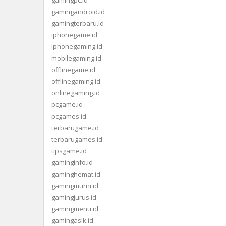
gamingandroid.id
gamingterbaru.id
iphonegame.id
iphonegaming.id
mobilegaming.id
offlinegame.id
offlinegaming.id
onlinegaming.id
pcgame.id
pcgames.id
terbarugame.id
terbarugames.id
tipsgame.id
gaminginfo.id
gaminghemat.id
gamingmurni.id
gamingjurus.id
gamingmenu.id
gamingasik.id