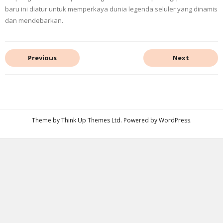
baru ini diatur untuk memperkaya dunia legenda seluler yang dinamis
dan mendebarkan.
Previous
Next
Theme by
Think Up Themes Ltd
. Powered by
WordPress
.