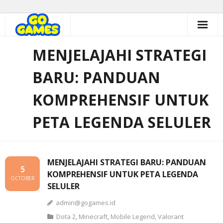
Skip
to
content
MENJELAJAHI STRATEGI
BARU: PANDUAN
KOMPREHENSIF UNTUK
PETA LEGENDA SELULER
MENJELAJAHI STRATEGI BARU: PANDUAN
5
KOMPREHENSIF UNTUK PETA LEGENDA
OCTOBER
SELULER
admin@gogames.id
Dota 2
,
Minecraft
,
Mobile Legend
,
Valorant