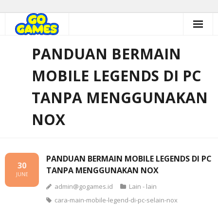
Skip
to
content
PANDUAN BERMAIN
MOBILE LEGENDS DI PC
TANPA MENGGUNAKAN
NOX
PANDUAN BERMAIN MOBILE LEGENDS DI PC
30
TANPA MENGGUNAKAN NOX
JUNE
admin@gogames.id
Lain - lain
cara-main-mobile-legend-di-pc-selain-nox