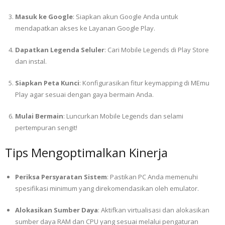
Masuk ke Google
: Siapkan akun Google Anda untuk
mendapatkan akses ke Layanan Google Play.
Dapatkan Legenda Seluler
: Cari Mobile Legends di Play Store
dan instal.
Siapkan Peta Kunci
: Konfigurasikan fitur keymapping di MEmu
Play agar sesuai dengan gaya bermain Anda.
Mulai Bermain
: Luncurkan Mobile Legends dan selami
pertempuran sengit!
Tips Mengoptimalkan Kinerja
Periksa Persyaratan Sistem
: Pastikan PC Anda memenuhi
spesifikasi minimum yang direkomendasikan oleh emulator.
Alokasikan Sumber Daya
: Aktifkan virtualisasi dan alokasikan
sumber daya RAM dan CPU yang sesuai melalui pengaturan