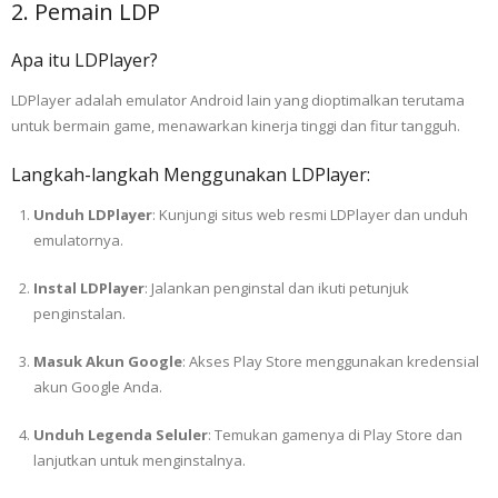
2. Pemain LDP
Apa itu LDPlayer?
LDPlayer adalah emulator Android lain yang dioptimalkan terutama
untuk bermain game, menawarkan kinerja tinggi dan fitur tangguh.
Langkah-langkah Menggunakan LDPlayer:
Unduh LDPlayer
: Kunjungi situs web resmi LDPlayer dan unduh
emulatornya.
Instal LDPlayer
: Jalankan penginstal dan ikuti petunjuk
penginstalan.
Masuk Akun Google
: Akses Play Store menggunakan kredensial
akun Google Anda.
Unduh Legenda Seluler
: Temukan gamenya di Play Store dan
lanjutkan untuk menginstalnya.