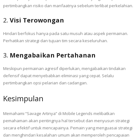
pertimbangkan risiko dan manfaatnya sebelum terlibat perkelahian.
2.
Visi Terowongan
Hindari berfokus hanya pada satu musuh atau aspek permainan.
Perhatikan strategi dan tujuan tim secara keseluruhan.
3.
Mengabaikan Pertahanan
Meskipun permainan agresif diperlukan, mengabaikan tindakan
defensif dapat menyebabkan eliminasi yang cepat. Selalu
pertimbangkan opsi pelarian dan cadangan.
Kesimpulan
Memahami “Savage Artinya” di Mobile Legends melibatkan
pemahaman akan pentingnya hal tersebut dan menyusun strategi
secara efektif untuk mencapainya. Pemain yang menguasai strategi
dan menghindari kesalahan umum akan memperoleh pencapaian