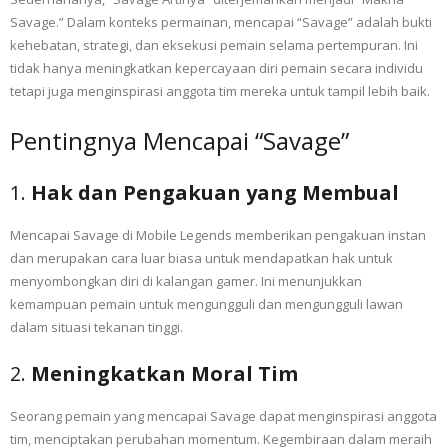
Savage.” Dalam konteks permainan, mencapai “Savage” adalah bukti
kehebatan, strategi, dan eksekusi pemain selama pertempuran. Ini
tidak hanya meningkatkan kepercayaan diri pemain secara individu
tetapi juga menginspirasi anggota tim mereka untuk tampil lebih baik.
Pentingnya Mencapai “Savage”
1.
Hak dan Pengakuan yang Membual
Mencapai Savage di Mobile Legends memberikan pengakuan instan
dan merupakan cara luar biasa untuk mendapatkan hak untuk
menyombongkan diri di kalangan gamer. Ini menunjukkan
kemampuan pemain untuk mengungguli dan mengungguli lawan
dalam situasi tekanan tinggi.
2.
Meningkatkan Moral Tim
Seorang pemain yang mencapai Savage dapat menginspirasi anggota
tim, menciptakan perubahan momentum. Kegembiraan dalam meraih