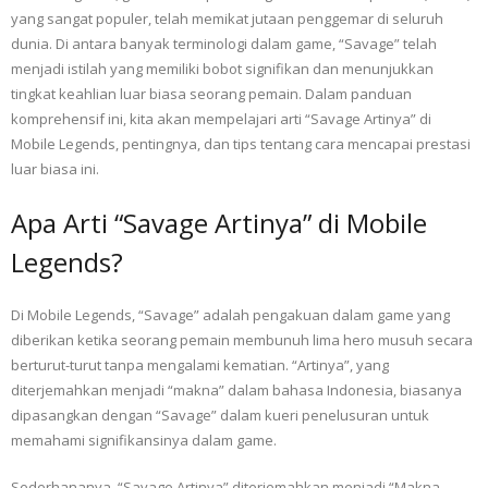
yang sangat populer, telah memikat jutaan penggemar di seluruh
dunia. Di antara banyak terminologi dalam game, “Savage” telah
menjadi istilah yang memiliki bobot signifikan dan menunjukkan
tingkat keahlian luar biasa seorang pemain. Dalam panduan
komprehensif ini, kita akan mempelajari arti “Savage Artinya” di
Mobile Legends, pentingnya, dan tips tentang cara mencapai prestasi
luar biasa ini.
Apa Arti “Savage Artinya” di Mobile
Legends?
Di Mobile Legends, “Savage” adalah pengakuan dalam game yang
diberikan ketika seorang pemain membunuh lima hero musuh secara
berturut-turut tanpa mengalami kematian. “Artinya”, yang
diterjemahkan menjadi “makna” dalam bahasa Indonesia, biasanya
dipasangkan dengan “Savage” dalam kueri penelusuran untuk
memahami signifikansinya dalam game.
Sederhananya, “Savage Artinya” diterjemahkan menjadi “Makna