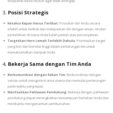
Waspadai lokasi musuh agar tidak disergap.
3.
Posisi Strategis
Ketahui Kapan Harus Terlibat:
Posisikan diri Anda secara
efektif untuk terlibat dan melepaskan diri dengan aman. Hindari
perkelahian di mana Anda kalah jumlah atau persenjataan.
Targetkan Hero Lemah Terlebih Dahulu:
Prioritaskan target
yang licin dan bernilai tinggi dalam pertarungan tim untuk
memaksimalkan dampak Anda.
4.
Bekerja Sama dengan Tim Anda
Berkomunikasi dengan Rekan Tim:
Berkoordinasi dengan
sekutu untuk mengontrol area utama dan memulai pertarungan
pada waktu yang tepat.
Manfaatkan Pahlawan Pendukung:
Bekerja dengan pahlawan
pendukung dapat meningkatkan kemampuan bertahan Anda dan
membantu mengamankan pembunuhan.