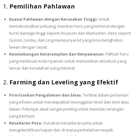
1.
Pemilihan Pahlawan
Kuasai Pahlawan dengan Kerusakan Tinggi:
Untuk
memaksimalkan peluang, mainkan hero yang terkenal dengan
burst damage tinggi seperti Assassin dan Marksmen. Hero seperti
Gusion, Lesley, dan Ling mempunyai kit yang bisa menghabisi
lawan dengan cepat.
Keseimbangan Keterampilan dan Kenyamanan:
Pilihlah hero
yang membuat Anda nyaman untuk memastikan eksekusi yang
lancar dan kesalahan yang minimal.
2.
Farming dan Leveling yang Efektif
Prioritaskan Pengalaman dan Emas:
Terlibat dalam pertanian
yang efisien untuk mendapatkan keunggulan level dan item atas
lawan. Petunjuk awal sangat penting untuk memulai serangan
yang berhasil.
Kesadaran Peta:
Gunakan kesadaran peta untuk
mengidentifikasi kapan dan di mana perkelahian terjadi.