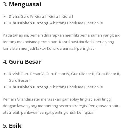
3.
Menguasai
Divisi
: Guru IV, Guru III, Guru II, Guru I
Dibutuhkan Bintang
: 4 bintang untuk maju per divisi
Pada tahap ini, pemain diharapkan memiliki pemahaman yang baik
tentang mekanisme permainan. Koordinasi tim dan kinerja yang
konsisten menjadi faktor kunci dalam naik peringkat.
4.
Guru Besar
Divisi
: Guru Besar V, Guru Besar IV, Guru Besar III, Guru Besar II,
Guru Besar I
Dibutuhkan Bintang
: 5 bintang untuk maju per divisi
Pemain Grandmaster merasakan gameplay tingkat lebih tinggi
dengan lawan yang menantang secara strategis. Penguasaan satu
atau lebih pahlawan sangat penting untuk kemajuan.
5.
Epik