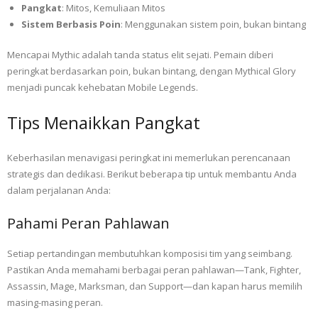
Pangkat
: Mitos, Kemuliaan Mitos
Sistem Berbasis Poin
: Menggunakan sistem poin, bukan bintang
Mencapai Mythic adalah tanda status elit sejati. Pemain diberi
peringkat berdasarkan poin, bukan bintang, dengan Mythical Glory
menjadi puncak kehebatan Mobile Legends.
Tips Menaikkan Pangkat
Keberhasilan menavigasi peringkat ini memerlukan perencanaan
strategis dan dedikasi. Berikut beberapa tip untuk membantu Anda
dalam perjalanan Anda:
Pahami Peran Pahlawan
Setiap pertandingan membutuhkan komposisi tim yang seimbang.
Pastikan Anda memahami berbagai peran pahlawan—Tank, Fighter,
Assassin, Mage, Marksman, dan Support—dan kapan harus memilih
masing-masing peran.