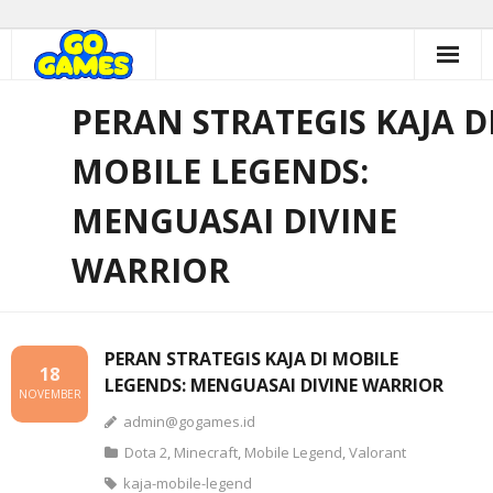
Skip
to
content
PERAN STRATEGIS KAJA D
MOBILE LEGENDS:
MENGUASAI DIVINE
WARRIOR
PERAN STRATEGIS KAJA DI MOBILE
18
LEGENDS: MENGUASAI DIVINE WARRIOR
NOVEMBER
admin@gogames.id
Dota 2
,
Minecraft
,
Mobile Legend
,
Valorant
kaja-mobile-legend