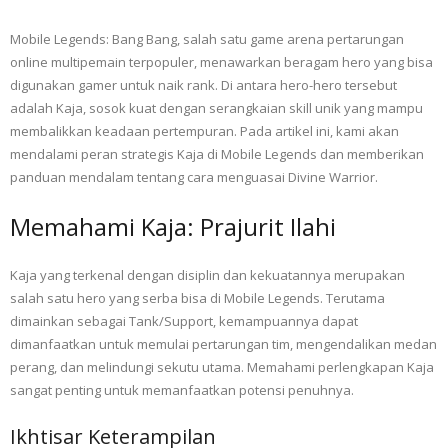
Mobile Legends: Bang Bang, salah satu game arena pertarungan
online multipemain terpopuler, menawarkan beragam hero yang bisa
digunakan gamer untuk naik rank. Di antara hero-hero tersebut
adalah Kaja, sosok kuat dengan serangkaian skill unik yang mampu
membalikkan keadaan pertempuran. Pada artikel ini, kami akan
mendalami peran strategis Kaja di Mobile Legends dan memberikan
panduan mendalam tentang cara menguasai Divine Warrior.
Memahami Kaja: Prajurit Ilahi
Kaja yang terkenal dengan disiplin dan kekuatannya merupakan
salah satu hero yang serba bisa di Mobile Legends. Terutama
dimainkan sebagai Tank/Support, kemampuannya dapat
dimanfaatkan untuk memulai pertarungan tim, mengendalikan medan
perang, dan melindungi sekutu utama. Memahami perlengkapan Kaja
sangat penting untuk memanfaatkan potensi penuhnya.
Ikhtisar Keterampilan