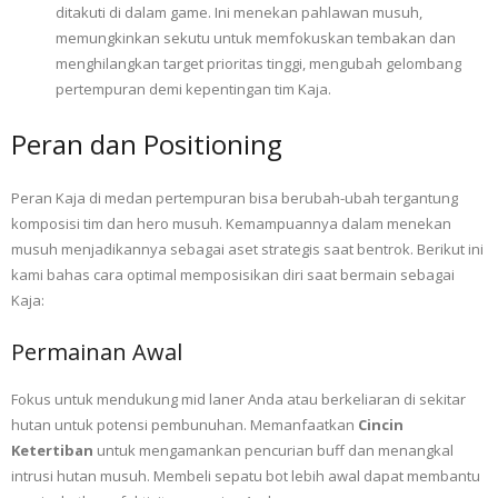
ditakuti di dalam game. Ini menekan pahlawan musuh,
memungkinkan sekutu untuk memfokuskan tembakan dan
menghilangkan target prioritas tinggi, mengubah gelombang
pertempuran demi kepentingan tim Kaja.
Peran dan Positioning
Peran Kaja di medan pertempuran bisa berubah-ubah tergantung
komposisi tim dan hero musuh. Kemampuannya dalam menekan
musuh menjadikannya sebagai aset strategis saat bentrok. Berikut ini
kami bahas cara optimal memposisikan diri saat bermain sebagai
Kaja:
Permainan Awal
Fokus untuk mendukung mid laner Anda atau berkeliaran di sekitar
hutan untuk potensi pembunuhan. Memanfaatkan
Cincin
Ketertiban
untuk mengamankan pencurian buff dan menangkal
intrusi hutan musuh. Membeli sepatu bot lebih awal dapat membantu