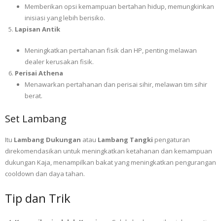
Memberikan opsi kemampuan bertahan hidup, memungkinkan
inisiasi yang lebih berisiko.
Lapisan Antik
Meningkatkan pertahanan fisik dan HP, penting melawan
dealer kerusakan fisik.
Perisai Athena
Menawarkan pertahanan dan perisai sihir, melawan tim sihir
berat.
Set Lambang
Itu
Lambang Dukungan
atau
Lambang Tangki
pengaturan
direkomendasikan untuk meningkatkan ketahanan dan kemampuan
dukungan Kaja, menampilkan bakat yang meningkatkan pengurangan
cooldown dan daya tahan.
Tip dan Trik