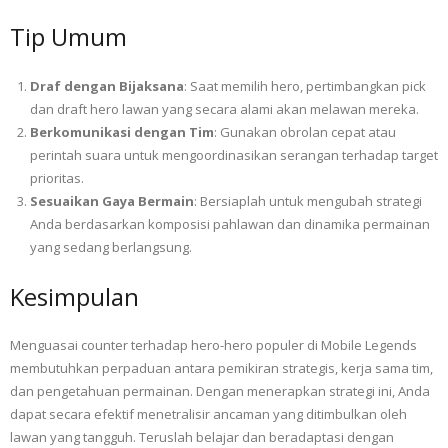
Tip Umum
Draf dengan Bijaksana
: Saat memilih hero, pertimbangkan pick
dan draft hero lawan yang secara alami akan melawan mereka.
Berkomunikasi dengan Tim
: Gunakan obrolan cepat atau
perintah suara untuk mengoordinasikan serangan terhadap target
prioritas.
Sesuaikan Gaya Bermain
: Bersiaplah untuk mengubah strategi
Anda berdasarkan komposisi pahlawan dan dinamika permainan
yang sedang berlangsung.
Kesimpulan
Menguasai counter terhadap hero-hero populer di Mobile Legends
membutuhkan perpaduan antara pemikiran strategis, kerja sama tim,
dan pengetahuan permainan. Dengan menerapkan strategi ini, Anda
dapat secara efektif menetralisir ancaman yang ditimbulkan oleh
lawan yang tangguh. Teruslah belajar dan beradaptasi dengan