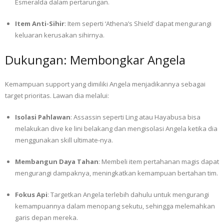
Esmeralda dalam pertarungan.
Item Anti-Sihir
: Item seperti ‘Athena’s Shield’ dapat mengurangi
keluaran kerusakan sihirnya.
Dukungan: Membongkar Angela
Kemampuan support yang dimiliki Angela menjadikannya sebagai
target prioritas. Lawan dia melalui:
Isolasi Pahlawan
: Assassin seperti Ling atau Hayabusa bisa
melakukan dive ke lini belakang dan mengisolasi Angela ketika dia
menggunakan skill ultimate-nya.
Membangun Daya Tahan
: Membeli item pertahanan magis dapat
mengurangi dampaknya, meningkatkan kemampuan bertahan tim.
Fokus Api
: Targetkan Angela terlebih dahulu untuk mengurangi
kemampuannya dalam menopang sekutu, sehingga melemahkan
garis depan mereka.