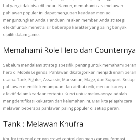
hal yang tidak bisa dihindari. Namun, memahami cara melawan
pahlawan populer ini dapat mengubah keadaan menjadi
menguntungkan Anda. Panduan ini akan memberi Anda strategi
efektif untuk menetralisir beberapa karakter yang paling banyak
dipilih dalam game.
Memahami Role Hero dan Counternya
Sebelum mendalami strategi spesifik, penting untuk memahami peran
hero di Mobile Legends. Pahlawan dikategorikan menjadi enam peran
utama: Tank, Fighter, Assassin, Marksman, Mage, dan Support. Setiap
pahlawan memiliki kemampuan dan atribut unik, menjadikannya
efektif dalam keadaan tertentu. Kunci untuk melawannya adalah
mengidentifikasi kekuatan dan kelemahan ini. Mari kita jelajahi cara
melawan beberapa pahlawan paling populer di setiap peran.
Tank : Melawan Khufra
Khufra terkenal dengan crowd control dan mengganggu formasi