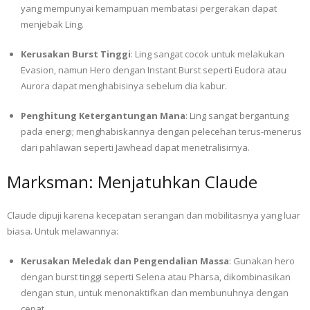
yang mempunyai kemampuan membatasi pergerakan dapat
menjebak Ling.
Kerusakan Burst Tinggi
: Ling sangat cocok untuk melakukan
Evasion, namun Hero dengan Instant Burst seperti Eudora atau
Aurora dapat menghabisinya sebelum dia kabur.
Penghitung Ketergantungan Mana
: Ling sangat bergantung
pada energi; menghabiskannya dengan pelecehan terus-menerus
dari pahlawan seperti Jawhead dapat menetralisirnya.
Marksman: Menjatuhkan Claude
Claude dipuji karena kecepatan serangan dan mobilitasnya yang luar
biasa. Untuk melawannya:
Kerusakan Meledak dan Pengendalian Massa
: Gunakan hero
dengan burst tinggi seperti Selena atau Pharsa, dikombinasikan
dengan stun, untuk menonaktifkan dan membunuhnya dengan
cepat.