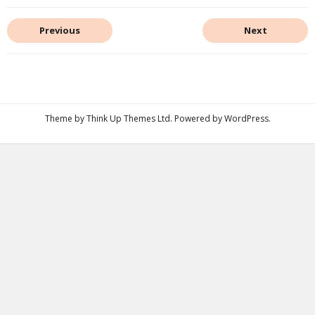
Previous
Next
Theme by
Think Up Themes Ltd
. Powered by
WordPress
.