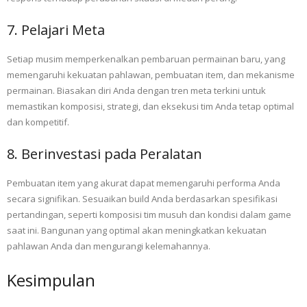
7. Pelajari Meta
Setiap musim memperkenalkan pembaruan permainan baru, yang
memengaruhi kekuatan pahlawan, pembuatan item, dan mekanisme
permainan. Biasakan diri Anda dengan tren meta terkini untuk
memastikan komposisi, strategi, dan eksekusi tim Anda tetap optimal
dan kompetitif.
8. Berinvestasi pada Peralatan
Pembuatan item yang akurat dapat memengaruhi performa Anda
secara signifikan. Sesuaikan build Anda berdasarkan spesifikasi
pertandingan, seperti komposisi tim musuh dan kondisi dalam game
saat ini. Bangunan yang optimal akan meningkatkan kekuatan
pahlawan Anda dan mengurangi kelemahannya.
Kesimpulan