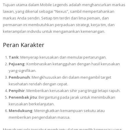
Tujuan utama dalam Mobile Legends adalah menghancurkan markas
lawan, yang dikenal sebagai “Nexus”, sambil mempertahankan
markas Anda sendiri. Setiap tim terdiri dari lima pemain, dan
permainan ini membutuhkan perpaduan strategi, kerja tim, dan
keterampilan individu untuk mengamankan kemenangan.
Peran Karakter
Tank
: Menyerap kerusakan dan memulai pertarungan.
Pejuang
: Kombinasikan ketangguhan dengan hasil kerusakan
yang signifikan.
Pembunuh
: Mengkhususkan diri dalam mengambil target
kesehatan rendah dengan cepat.
Penyihir
: Memberikan kerusakan sihir yang tinggi tetapi rapuh.
Penembak jitu
: Bergantung pada jarak untuk menimbulkan
kerusakan berkelanjutan.
Mendukung
: Meningkatkan kemampuan sekutu atau
memberikan pengendalian massa.
Memahami role tersebut membantu dalam memilih komposisi yang