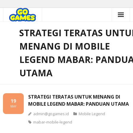
Skip
to
content
STRATEGI TERATAS UNTU
MENANG DI MOBILE
LEGEND MABAR: PANDU
UTAMA
STRATEGI TERATAS UNTUK MENANG DI
19
MOBILE LEGEND MABAR: PANDUAN UTAMA
MAY
admin@gogames.id
Mobile Legend
mabar-mobile-legend