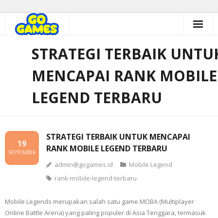
Skip
to
content
STRATEGI TERBAIK UNTU
MENCAPAI RANK MOBILE
LEGEND TERBARU
STRATEGI TERBAIK UNTUK MENCAPAI
19
RANK MOBILE LEGEND TERBARU
SEPTEMBER
admin@gogames.id
Mobile Legend
rank-mobile-legend-terbaru
Mobile Legends merupakan salah satu game MOBA (Multiplayer
Online Battle Arena) yang paling populer di Asia Tenggara, termasuk