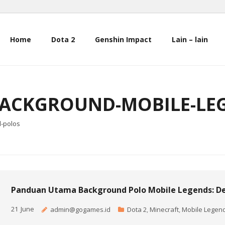
Home
Dota 2
Genshin Impact
Lain – lain
 BACKGROUND-MOBILE-LE
-polos
Panduan Utama Background Polo Mobile Legends: Desa
21
June
admin@gogames.id
Dota 2
,
Minecraft
,
Mobile Legen