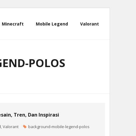
Minecraft
Mobile Legend
Valorant
GEND-POLOS
in, Tren, Dan Inspirasi
d
,
Valorant
background-mobile-legend-polos