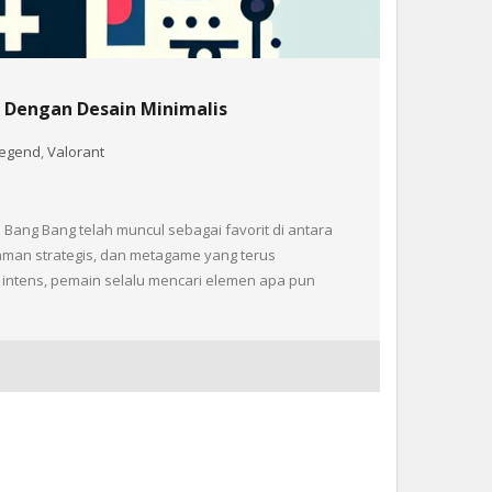
Dengan Desain Minimalis
Legend
,
Valorant
 Bang Bang telah muncul sebagai favorit di antara
aman strategis, dan metagame yang terus
 intens, pemain selalu mencari elemen apa pun