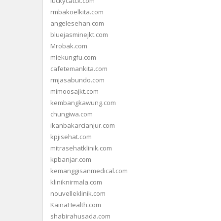
luckycatck.com
rmbakoelkita.com
angelesehan.com
bluejasminejkt.com
Mrobak.com
miekungfu.com
cafetemankita.com
rmjasabundo.com
mimoosajkt.com
kembangkawung.com
chungiwa.com
ikanbakarcianjur.com
kpjisehat.com
mitrasehatklinik.com
kpbanjar.com
kemanggisanmedical.com
kliniknirmala.com
nouvelleklinik.com
KainaHealth.com
shabirahusada.com