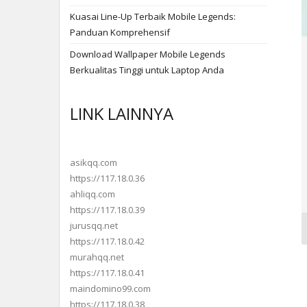
Kuasai Line-Up Terbaik Mobile Legends:
Panduan Komprehensif
Download Wallpaper Mobile Legends
Berkualitas Tinggi untuk Laptop Anda
LINK LAINNYA
asikqq.com
https://117.18.0.36
ahliqq.com
https://117.18.0.39
jurusqq.net
https://117.18.0.42
murahqq.net
https://117.18.0.41
maindomino99.com
https://117.18.0.38