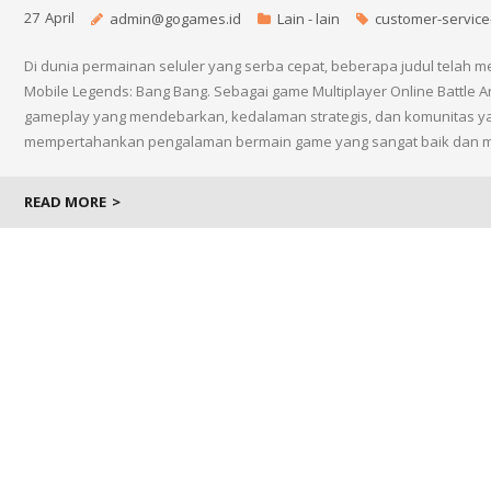
27
April
admin@gogames.id
Lain - lain
customer-service
Di dunia permainan seluler yang serba cepat, beberapa judul telah m
Mobile Legends: Bang Bang. Sebagai game Multiplayer Online Battle
gameplay yang mendebarkan, kedalaman strategis, dan komunitas y
mempertahankan pengalaman bermain game yang sangat baik dan m
READ MORE