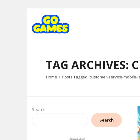
Skip
to
content
TAG ARCHIVES: 
Home
/
Posts Tagged:
customer-service-mobile-
Search
Search
August 2026