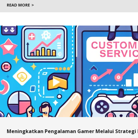
READ MORE
Meningkatkan Pengalaman Gamer Melalui Strategi 