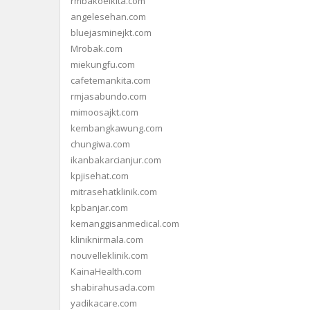
rmbakoelkita.com
angelesehan.com
bluejasminejkt.com
Mrobak.com
miekungfu.com
cafetemankita.com
rmjasabundo.com
mimoosajkt.com
kembangkawung.com
chungiwa.com
ikanbakarcianjur.com
kpjisehat.com
mitrasehatklinik.com
kpbanjar.com
kemanggisanmedical.com
kliniknirmala.com
nouvelleklinik.com
KainaHealth.com
shabirahusada.com
yadikacare.com