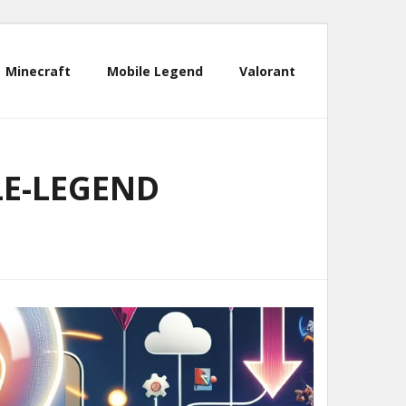
Minecraft
Mobile Legend
Valorant
LE-LEGEND