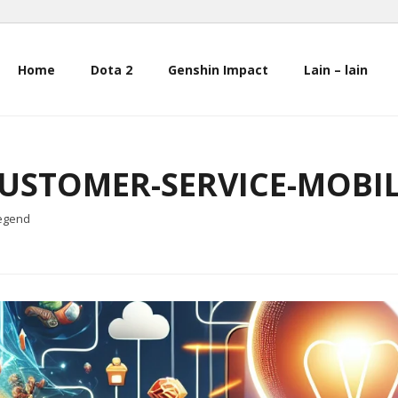
Home
Dota 2
Genshin Impact
Lain – lain
CUSTOMER-SERVICE-MOBI
legend