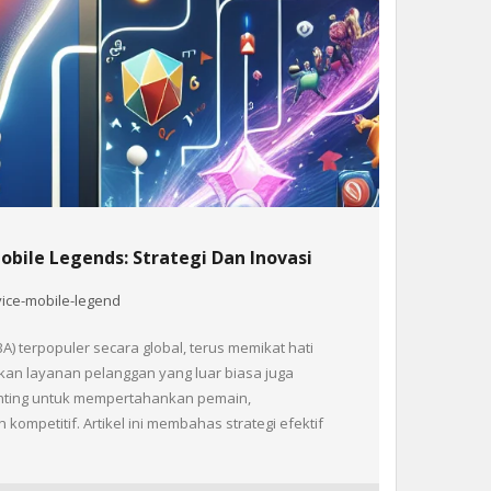
ile Legends: Strategi Dan Inovasi
ice-mobile-legend
A) terpopuler secara global, terus memikat hati
akan layanan pelanggan yang luar biasa juga
nting untuk mempertahankan pemain,
petitif. Artikel ini membahas strategi efektif