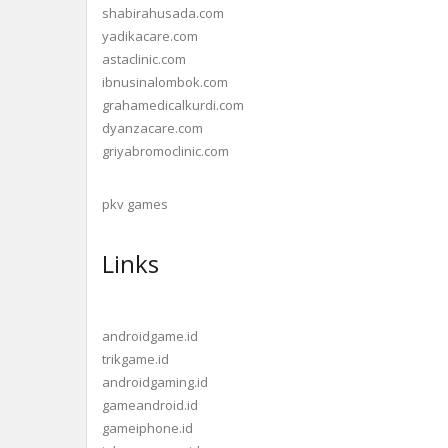
shabirahusada.com
yadikacare.com
astaclinic.com
ibnusinalombok.com
grahamedicalkurdi.com
dyanzacare.com
griyabromoclinic.com
pkv games
Links
androidgame.id
trikgame.id
androidgaming.id
gameandroid.id
gameiphone.id