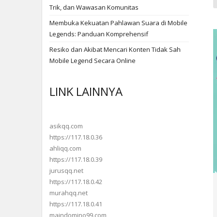
Trik, dan Wawasan Komunitas
Membuka Kekuatan Pahlawan Suara di Mobile
Legends: Panduan Komprehensif
Resiko dan Akibat Mencari Konten Tidak Sah
Mobile Legend Secara Online
LINK LAINNYA
asikqq.com
https://117.18.0.36
ahliqq.com
https://117.18.0.39
jurusqq.net
https://117.18.0.42
murahqq.net
https://117.18.0.41
maindomino99.com