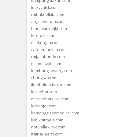
kampungmakan.com
luckycatck.com
rmbakoelkita.com
angelesehan.com
bluejasminejkt.com
Mrobak.com
miekungfu.com
cafetemankita.com
rmjasabundo.com
mimoosajkt.com
kembangkawung.com
chungiwa.com
ikanbakarcianjur.com
kpjisehat.com
mitrasehatklinik.com
kpbanjar.com
kemanggisanmedical.com
kliniknirmala.com
nouvelleklinik.com
KainaHealth.com