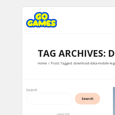
Skip
to
content
TAG ARCHIVES:
Home
/
Posts Tagged:
download-data-mobile-le
Search
Search
August 2026