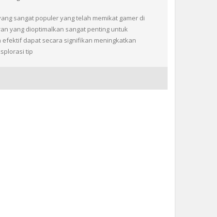
yang sangat populer yang telah memikat gamer di
an yang dioptimalkan sangat penting untuk
efektif dapat secara signifikan meningkatkan
plorasi tip