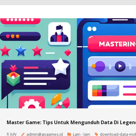
Master Game: Tips Untuk Mengunduh Data Di Legend
6
July
admin@gogames.id
Lain - lain
download-data-mob