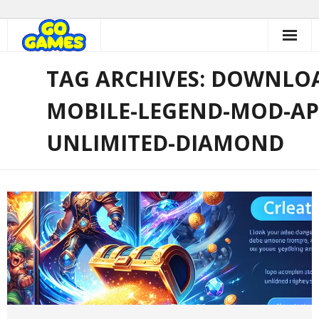
Skip
to
content
TAG ARCHIVES: DOWNLO
MOBILE-LEGEND-MOD-AP
UNLIMITED-DIAMOND