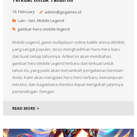
16
February
admin@gogames.id
Lain - lain
,
Mobile Legend
gambar-hero-mobile-legend
Mobile Legend, game multiplayer online battle arena (MOBA)
yang sangat populer, terus menghadirkan hero-hero baru
dan kuat setiap tahunnya. Artikel ini akan membahas
gambar hero Mobile Legend terbaru dan terkuat untuk
tahun ini, yang pasti akan menambah pengalaman bermain
Anda. Kami akan mengulas hero-hero terbaru, kemampuan
mereka, dan bagaimana mereka dapat mengubah jalannya
pertandingan. Dengan
READ MORE