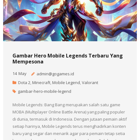
Gambar Hero Mobile Legends Terbaru Yang
Mempesona
14
May
admin@gogames.id
Dota 2
,
Minecraft
,
Mobile Legend
,
Valorant
gambar-hero-mobile-legend
Mobile Legends: Bang Bang merupakan salah satu game
MOBA (Multiplayer Online Battle Arena) yang paling populer
di dunia, termasuk di Indonesia. Dengan jutaan pemain aktif
setiap harinya, Mobile Legends terus menghadirkan konten
baru yang segar dan menarik agar para pemain tetap setia