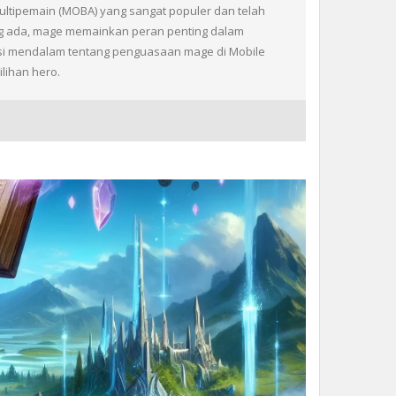
ltipemain (MOBA) yang sangat populer dan telah
ang ada, mage memainkan peran penting dalam
si mendalam tentang penguasaan mage di Mobile
lihan hero.