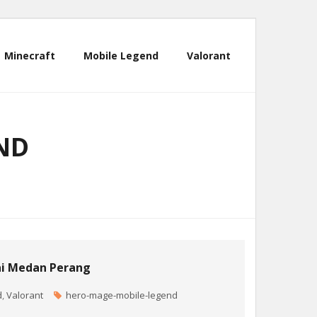
Minecraft
Mobile Legend
Valorant
ND
ai Medan Perang
d
,
Valorant
hero-mage-mobile-legend