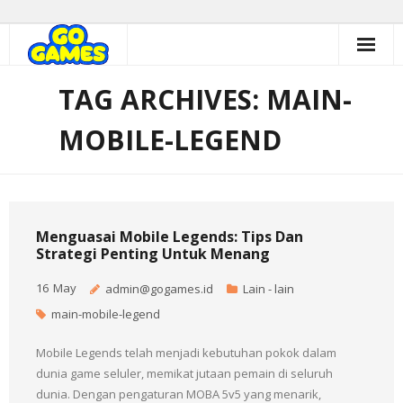
Skip
to
content
TAG ARCHIVES: MAIN-
MOBILE-LEGEND
Menguasai Mobile Legends: Tips Dan
Strategi Penting Untuk Menang
16
May
admin@gogames.id
Lain - lain
main-mobile-legend
Mobile Legends telah menjadi kebutuhan pokok dalam
dunia game seluler, memikat jutaan pemain di seluruh
dunia. Dengan pengaturan MOBA 5v5 yang menarik,