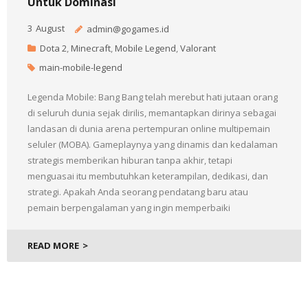
Untuk Dominasi
3
August
admin@gogames.id
Dota 2
,
Minecraft
,
Mobile Legend
,
Valorant
main-mobile-legend
Legenda Mobile: Bang Bang telah merebut hati jutaan orang
di seluruh dunia sejak dirilis, memantapkan dirinya sebagai
landasan di dunia arena pertempuran online multipemain
seluler (MOBA). Gameplaynya yang dinamis dan kedalaman
strategis memberikan hiburan tanpa akhir, tetapi
menguasai itu membutuhkan keterampilan, dedikasi, dan
strategi. Apakah Anda seorang pendatang baru atau
pemain berpengalaman yang ingin memperbaiki
READ MORE