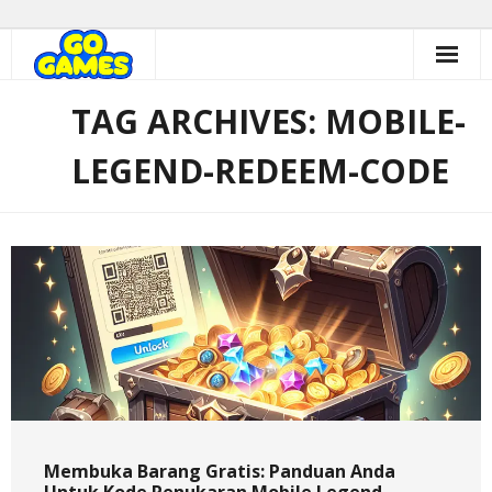
Skip
to
content
TAG ARCHIVES: MOBILE-
LEGEND-REDEEM-CODE
Membuka Barang Gratis: Panduan Anda
Untuk Kode Penukaran Mobile Legend