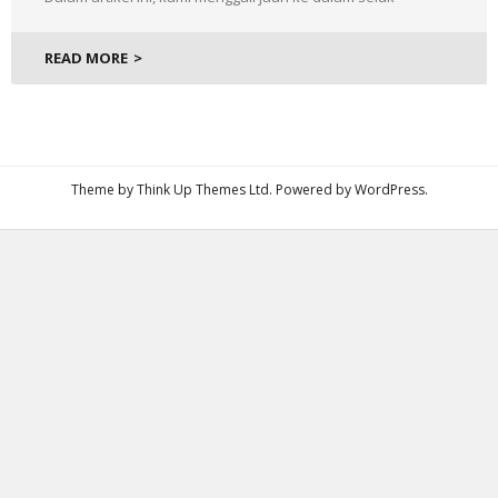
READ MORE
Theme by
Think Up Themes Ltd
. Powered by
WordPress
.