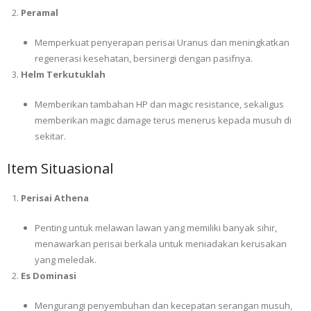
Peramal
Memperkuat penyerapan perisai Uranus dan meningkatkan
regenerasi kesehatan, bersinergi dengan pasifnya.
Helm Terkutuklah
Memberikan tambahan HP dan magic resistance, sekaligus
memberikan magic damage terus menerus kepada musuh di
sekitar.
Item Situasional
Perisai Athena
Penting untuk melawan lawan yang memiliki banyak sihir,
menawarkan perisai berkala untuk meniadakan kerusakan
yang meledak.
Es Dominasi
Mengurangi penyembuhan dan kecepatan serangan musuh,