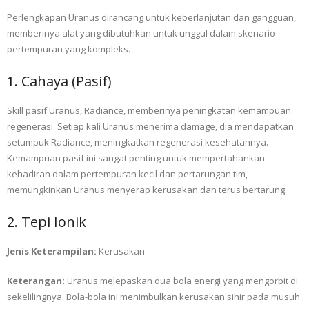
Perlengkapan Uranus dirancang untuk keberlanjutan dan gangguan,
memberinya alat yang dibutuhkan untuk unggul dalam skenario
pertempuran yang kompleks.
1. Cahaya (Pasif)
Skill pasif Uranus, Radiance, memberinya peningkatan kemampuan
regenerasi. Setiap kali Uranus menerima damage, dia mendapatkan
setumpuk Radiance, meningkatkan regenerasi kesehatannya.
Kemampuan pasif ini sangat penting untuk mempertahankan
kehadiran dalam pertempuran kecil dan pertarungan tim,
memungkinkan Uranus menyerap kerusakan dan terus bertarung.
2. Tepi Ionik
Jenis Keterampilan:
Kerusakan
Keterangan:
Uranus melepaskan dua bola energi yang mengorbit di
sekelilingnya. Bola-bola ini menimbulkan kerusakan sihir pada musuh