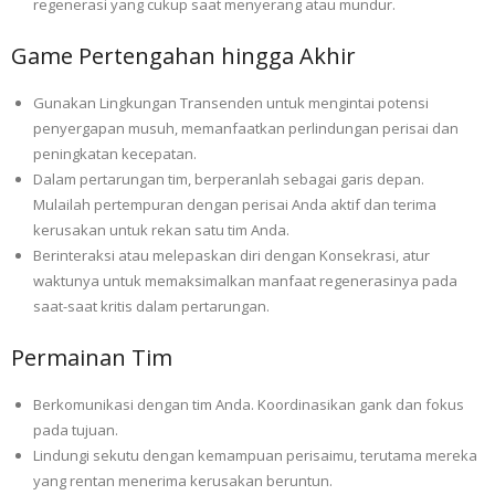
regenerasi yang cukup saat menyerang atau mundur.
Game Pertengahan hingga Akhir
Gunakan Lingkungan Transenden untuk mengintai potensi
penyergapan musuh, memanfaatkan perlindungan perisai dan
peningkatan kecepatan.
Dalam pertarungan tim, berperanlah sebagai garis depan.
Mulailah pertempuran dengan perisai Anda aktif dan terima
kerusakan untuk rekan satu tim Anda.
Berinteraksi atau melepaskan diri dengan Konsekrasi, atur
waktunya untuk memaksimalkan manfaat regenerasinya pada
saat-saat kritis dalam pertarungan.
Permainan Tim
Berkomunikasi dengan tim Anda. Koordinasikan gank dan fokus
pada tujuan.
Lindungi sekutu dengan kemampuan perisaimu, terutama mereka
yang rentan menerima kerusakan beruntun.