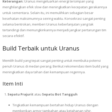
Keterangan:
Uranus mengeluarkan energi tersimpan yang
menghilangkan efek slow dan meningkatkan kecepatan gerakannya
untuk sementara. Selain itu, ini memulihkan sebagian besar
kesehatan maksimumnya seiring waktu. Konsekrasi sangat penting
selama bentrokan, memberi Uranus keberlanjutan yang tak
tertandingi dan memungkinkannya menjadi jangkar pertarungan tim
secara efektif.
Build Terbaik untuk Uranus
Memilih build yang tepat sangat penting untuk membuka potensi
penuh Uranus di medan perang. Berikut rekomendasi item build yang
meningkatkan daya tahan dan kemampuan regennya.
Item Inti
Sepatu Prajurit
atau
Sepatu Bot Tangguh
Tingkatkan kemampuan bertahan hidup Uranus dengan
memberikan armor tambahan atau ketahanan sihir.