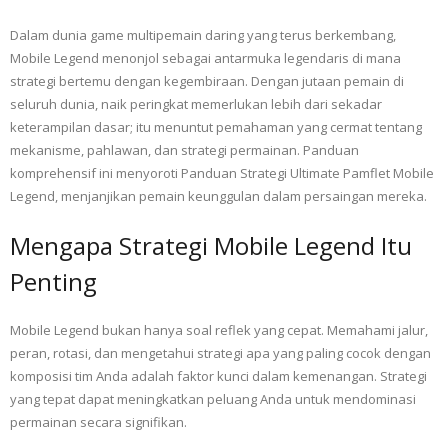
Dalam dunia game multipemain daring yang terus berkembang,
Mobile Legend menonjol sebagai antarmuka legendaris di mana
strategi bertemu dengan kegembiraan. Dengan jutaan pemain di
seluruh dunia, naik peringkat memerlukan lebih dari sekadar
keterampilan dasar; itu menuntut pemahaman yang cermat tentang
mekanisme, pahlawan, dan strategi permainan. Panduan
komprehensif ini menyoroti Panduan Strategi Ultimate Pamflet Mobile
Legend, menjanjikan pemain keunggulan dalam persaingan mereka.
Mengapa Strategi Mobile Legend Itu
Penting
Mobile Legend bukan hanya soal reflek yang cepat. Memahami jalur,
peran, rotasi, dan mengetahui strategi apa yang paling cocok dengan
komposisi tim Anda adalah faktor kunci dalam kemenangan. Strategi
yang tepat dapat meningkatkan peluang Anda untuk mendominasi
permainan secara signifikan.