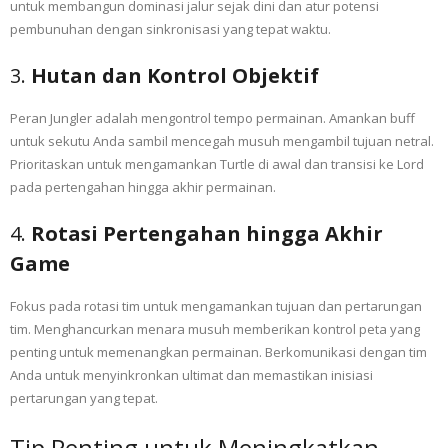
untuk membangun dominasi jalur sejak dini dan atur potensi
pembunuhan dengan sinkronisasi yang tepat waktu.
3.
Hutan dan Kontrol Objektif
Peran Jungler adalah mengontrol tempo permainan. Amankan buff
untuk sekutu Anda sambil mencegah musuh mengambil tujuan netral.
Prioritaskan untuk mengamankan Turtle di awal dan transisi ke Lord
pada pertengahan hingga akhir permainan.
4.
Rotasi Pertengahan hingga Akhir
Game
Fokus pada rotasi tim untuk mengamankan tujuan dan pertarungan
tim. Menghancurkan menara musuh memberikan kontrol peta yang
penting untuk memenangkan permainan. Berkomunikasi dengan tim
Anda untuk menyinkronkan ultimat dan memastikan inisiasi
pertarungan yang tepat.
Tip Penting untuk Meningkatkan