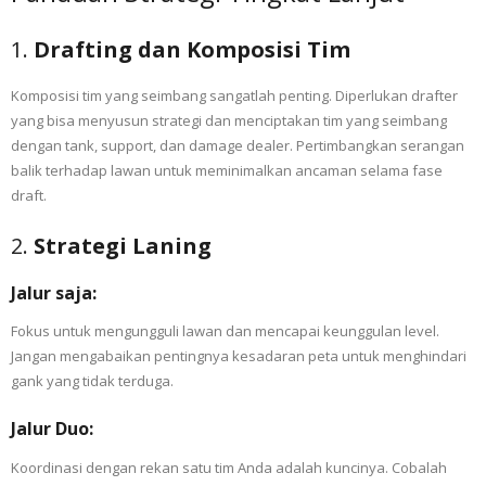
1.
Drafting dan Komposisi Tim
Komposisi tim yang seimbang sangatlah penting. Diperlukan drafter
yang bisa menyusun strategi dan menciptakan tim yang seimbang
dengan tank, support, dan damage dealer. Pertimbangkan serangan
balik terhadap lawan untuk meminimalkan ancaman selama fase
draft.
2.
Strategi Laning
Jalur saja:
Fokus untuk mengungguli lawan dan mencapai keunggulan level.
Jangan mengabaikan pentingnya kesadaran peta untuk menghindari
gank yang tidak terduga.
Jalur Duo:
Koordinasi dengan rekan satu tim Anda adalah kuncinya. Cobalah