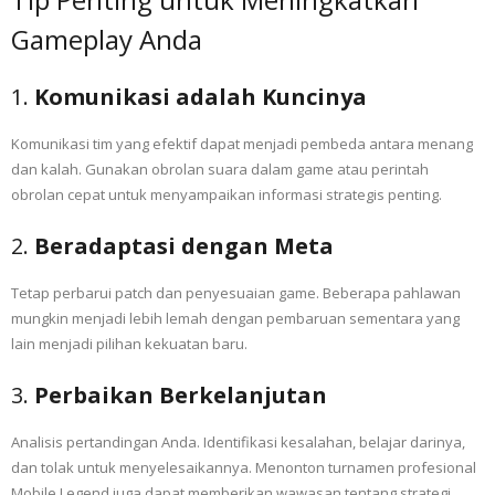
Gameplay Anda
1.
Komunikasi adalah Kuncinya
Komunikasi tim yang efektif dapat menjadi pembeda antara menang
dan kalah. Gunakan obrolan suara dalam game atau perintah
obrolan cepat untuk menyampaikan informasi strategis penting.
2.
Beradaptasi dengan Meta
Tetap perbarui patch dan penyesuaian game. Beberapa pahlawan
mungkin menjadi lebih lemah dengan pembaruan sementara yang
lain menjadi pilihan kekuatan baru.
3.
Perbaikan Berkelanjutan
Analisis pertandingan Anda. Identifikasi kesalahan, belajar darinya,
dan tolak untuk menyelesaikannya. Menonton turnamen profesional
Mobile Legend juga dapat memberikan wawasan tentang strategi