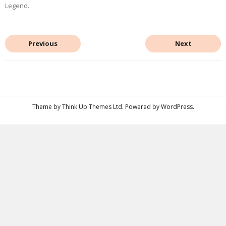
Legend.
Previous
Next
Theme by
Think Up Themes Ltd
. Powered by
WordPress
.