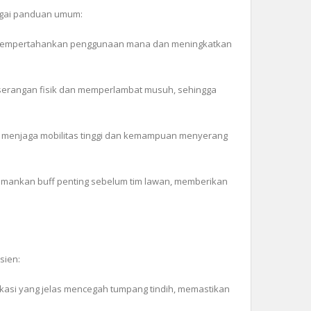
agai panduan umum:
 mempertahankan penggunaan mana dan meningkatkan
serangan fisik dan memperlambat musuh, sehingga
 menjaga mobilitas tinggi dan kemampuan menyerang
ankan buff penting sebelum tim lawan, memberikan
sien:
asi yang jelas mencegah tumpang tindih, memastikan