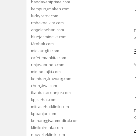
handayaniprima.com
kampungmakan.com
luckycatck.com
rmbakoelkita.com
angelesehan.com
T
bluejasminejkt.com
e
Mrobak.com
miekungfu.com
cafetemankita.com
M
rmjasabundo.com
mimoosajkt.com
kembangkawung.com
chungiwa.com
ikanbakarcianjur.com
kpjisehat.com
mitrasehatklinik.com
T
kpbanjar.com
K
kemanggisanmedical.com
kliniknirmala.com
nouvelleklinik.com