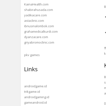
KainaHealth.com
B
shabirahusada.com
yadikacare.com
astaclinic.com
ibnusinalombok.com
grahamedicalkurdi.com
dyanzacare.com
griyabromoclinic.com
T
k
pkv games
Links
B
s
androidgame.id
m
trikgame.id
a
androidgaming.id
gameandroid.id
D