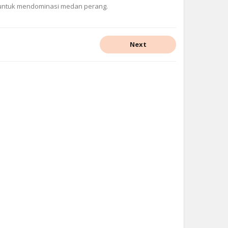
h untuk mendominasi medan perang.
Next