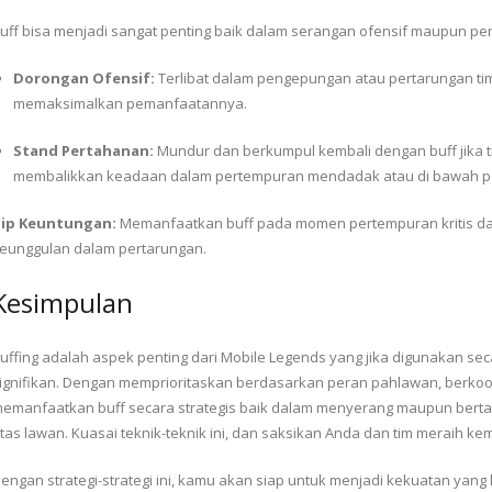
uff bisa menjadi sangat penting baik dalam serangan ofensif maupun pe
Dorongan Ofensif:
Terlibat dalam pengepungan atau pertarungan ti
memaksimalkan pemanfaatannya.
Stand Pertahanan:
Mundur dan berkumpul kembali dengan buff jika ti
membalikkan keadaan dalam pertempuran mendadak atau di bawah p
ip Keuntungan:
Memanfaatkan buff pada momen pertempuran kritis da
eunggulan dalam pertarungan.
Kesimpulan
uffing adalah aspek penting dari Mobile Legends yang jika digunakan se
ignifikan. Dengan memprioritaskan berdasarkan peran pahlawan, berkoo
emanfaatkan buff secara strategis baik dalam menyerang maupun berta
tas lawan. Kuasai teknik-teknik ini, dan saksikan Anda dan tim meraih k
engan strategi-strategi ini, kamu akan siap untuk menjadi kekuatan yan