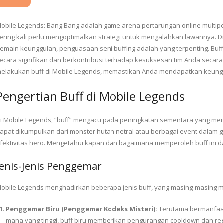
obile Legends: Bang Bang adalah game arena pertarungan online multip
ering kali perlu mengoptimalkan strategi untuk mengalahkan lawannya. D
emain keunggulan, penguasaan seni buffing adalah yang terpenting. B
ecara signifikan dan berkontribusi terhadap kesuksesan tim Anda secara k
elakukan buff di Mobile Legends, memastikan Anda mendapatkan keungg
Pengertian Buff di Mobile Legends
i Mobile Legends, “buff” mengacu pada peningkatan sementara yang meni
apat dikumpulkan dari monster hutan netral atau berbagai event dalam
fektivitas hero. Mengetahui kapan dan bagaimana memperoleh buff ini 
Jenis-Jenis Penggemar
obile Legends menghadirkan beberapa jenis buff, yang masing-masing mem
Penggemar Biru (Penggemar Kodeks Misteri):
Terutama bermanfaa
mana yang tinggi, buff biru memberikan pengurangan cooldown dan re