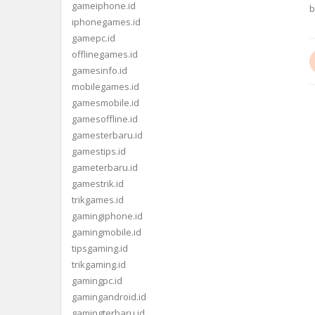
gameiphone.id
b
iphonegames.id
gamepc.id
offlinegames.id
gamesinfo.id
mobilegames.id
gamesmobile.id
gamesoffline.id
gamesterbaru.id
gamestips.id
gameterbaru.id
gamestrik.id
trikgames.id
gamingiphone.id
gamingmobile.id
tipsgaming.id
trikgaming.id
gamingpc.id
gamingandroid.id
gamingterbaru.id