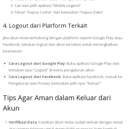
Cari dan pilih aplikasi “Mobile Legend”.
Tekan “Hapus Cache” dan kemudian “Hapus Data”.
4. Logout dari Platform Terkait
Jika akun Anda terhubung dengan platform seperti Google Play atau
Facebook, lakukan logout dari akun tersebut untuk meningkatkan
keamanan.
Cara Logout dari Google Play
: Buka aplikasi Google Play dan
temukan opsi “Logout” di menu pengaturan akun.
Cara Logout dari Facebook
: Buka aplikasi Facebook, masuk ke
Pengaturan dan Privasi, kemudian pilih opsi “Keluar”.
Tips Agar Aman dalam Keluar dari
Akun
Verifikasi Data
: Pastikan akun Anda sudah terkait dengan email
atau nomor telepon untuk memudahkan proses login kembali.