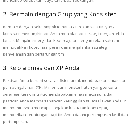
mencakup kerusakan, daya tahan, dan dukungan.
2. Bermain dengan Grup yang Konsisten
Bermain dengan sekelompok teman atau rekan satu tim yang
konsisten memungkinkan Anda menjalankan strategi dengan lebih
lancar. Menjalin sinergi dan kepercayaan dengan rekan satu tim
memudahkan koordinasi peran dan menjalankan strategi
penyelaman dan pertarungan tim.
3. Kelola Emas dan XP Anda
Pastikan Anda bertani secara efisien untuk mendapatkan emas dan
poin pengalaman (XP). Minion dan monster hutan yang terkena
serangan terakhir untuk mendapatkan emas maksimum, dan
pastikan Anda mempertahankan keunggulan XP atas lawan Anda. Ini
membantu Anda mencapai lonjakan kekuatan lebih cepat,
memberikan keuntungan bagi tim Anda dalam pertempuran kecil dan
pertempuran.