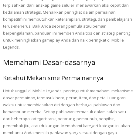
terpisahkan dari lanskap game seluler, menawarkan aksi cepat dan
kedalaman strategis. Menaikkan peringkat dalam permainan
kompetitif ini membutuhkan keterampilan, strategi, dan pembelajaran
terus-menerus. Baik Anda seorang pemula atau pemain
berpengalaman, panduan ini memberi Anda tips dan strategi penting
untuk meningkatkan gameplay Anda dan naik peringkat di Mobile
Legends.
Memahami Dasar-dasarnya
Ketahui Mekanisme Permainannya
Untuk unggul di Mobile Legends, penting untuk memahami mekanisme
dasar permainan, termasuk hero, peran, item, dan peta. Luangkan
waktu untuk membiasakan diri dengan berbagai pahlawan dan
kemampuan mereka. Setiap pahlawan termasuk dalam salah satu
dari beberapa kategori: tank, petarung, pembunuh, penyihir,
penembak jitu, atau dukungan. Memahami kategori-kategori ini akan
membantu Anda memilih pahlawan yang sesuai dengan gaya