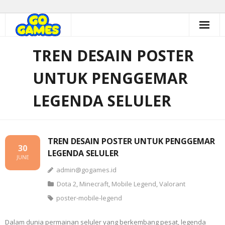
Skip
to
content
TREN DESAIN POSTER
UNTUK PENGGEMAR
LEGENDA SELULER
TREN DESAIN POSTER UNTUK PENGGEMAR
30
LEGENDA SELULER
JUNE
admin@gogames.id
Dota 2
,
Minecraft
,
Mobile Legend
,
Valorant
poster-mobile-legend
Dalam dunia permainan seluler yang berkembang pesat, legenda