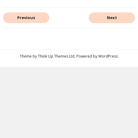
Previous
Next
Theme by
Think Up Themes Ltd
. Powered by
WordPress
.