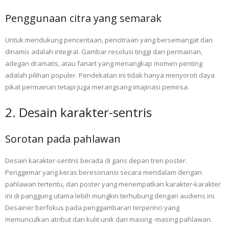
Penggunaan citra yang semarak
Untuk mendukung penceritaan, pencitraan yang bersemangat dan
dinamis adalah integral. Gambar resolusi tinggi dari permainan,
adegan dramatis, atau fanart yang menangkap momen penting
adalah pilihan populer. Pendekatan ini tidak hanya menyoroti daya
pikat permainan tetapi juga merangsang imajinasi pemirsa.
2. Desain karakter-sentris
Sorotan pada pahlawan
Desain karakter-sentris berada di garis depan tren poster.
Penggemar yang keras beresonansi secara mendalam dengan
pahlawan tertentu, dan poster yang menempatkan karakter-karakter
ini di panggung utama lebih mungkin terhubung dengan audiens ini.
Desainer berfokus pada penggambaran terperinci yang
memunculkan atribut dan kulit unik dari masing -masing pahlawan.