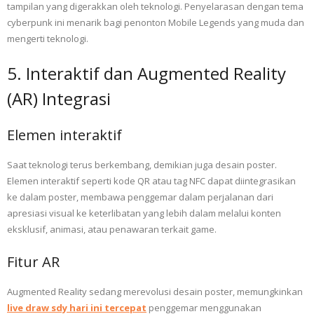
tampilan yang digerakkan oleh teknologi. Penyelarasan dengan tema
cyberpunk ini menarik bagi penonton Mobile Legends yang muda dan
mengerti teknologi.
5. Interaktif dan Augmented Reality
(AR) Integrasi
Elemen interaktif
Saat teknologi terus berkembang, demikian juga desain poster.
Elemen interaktif seperti kode QR atau tag NFC dapat diintegrasikan
ke dalam poster, membawa penggemar dalam perjalanan dari
apresiasi visual ke keterlibatan yang lebih dalam melalui konten
eksklusif, animasi, atau penawaran terkait game.
Fitur AR
Augmented Reality sedang merevolusi desain poster, memungkinkan
live draw sdy hari ini tercepat
penggemar menggunakan