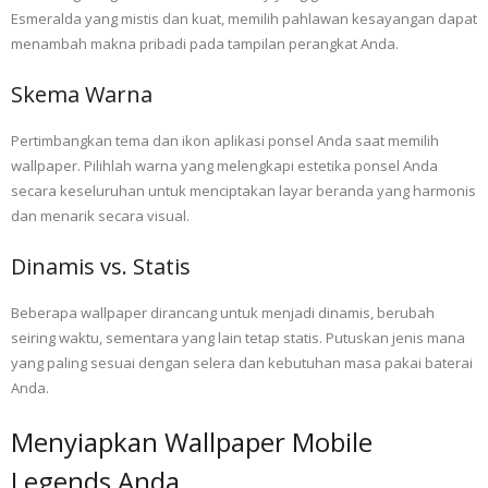
Esmeralda yang mistis dan kuat, memilih pahlawan kesayangan dapat
menambah makna pribadi pada tampilan perangkat Anda.
Skema Warna
Pertimbangkan tema dan ikon aplikasi ponsel Anda saat memilih
wallpaper. Pilihlah warna yang melengkapi estetika ponsel Anda
secara keseluruhan untuk menciptakan layar beranda yang harmonis
dan menarik secara visual.
Dinamis vs. Statis
Beberapa wallpaper dirancang untuk menjadi dinamis, berubah
seiring waktu, sementara yang lain tetap statis. Putuskan jenis mana
yang paling sesuai dengan selera dan kebutuhan masa pakai baterai
Anda.
Menyiapkan Wallpaper Mobile
Legends Anda