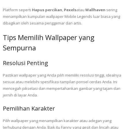
Platform seperti
Hapus percikan
,
Pexels
atau
Wallhaven
sering
menampilkan kumpulan wallpaper Mobile Legends luar biasa yang
dibagikan oleh sesama penggemar dan artis.
Tips Memilih Wallpaper yang
Sempurna
Resolusi Penting
Pastikan wallpaper yang Anda pilih memiliki resolusi tinggi, idealnya
sesuai atau melebihi spesifikasi tampilan ponsel cerdas Anda. Ini
mencegah pikselasi dan mempertahankan gambar yang tajam dan
jernih di layar Anda.
Pemilihan Karakter
Pilih wallpaper yang menampilkan karakter atau adegan yang
terhubung dengan Anda. Baik itu Fanny yang gesit dan lincah atau