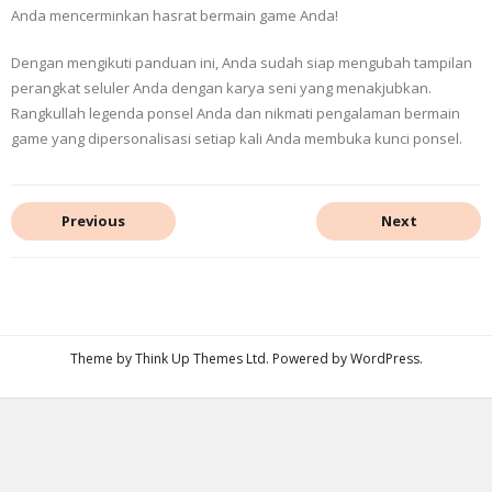
Anda mencerminkan hasrat bermain game Anda!
Dengan mengikuti panduan ini, Anda sudah siap mengubah tampilan
perangkat seluler Anda dengan karya seni yang menakjubkan.
Rangkullah legenda ponsel Anda dan nikmati pengalaman bermain
game yang dipersonalisasi setiap kali Anda membuka kunci ponsel.
Previous
Next
Theme by
Think Up Themes Ltd
. Powered by
WordPress
.