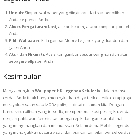
Unduh
: Simpan wallpaper yang diinginkan dari sumber pilihan
Anda ke ponsel Anda.
Akses Pengaturan
: Navigasikan ke pengaturan tampilan ponsel
Anda.
Pilih Wallpaper
: Pilih gambar Mobile Legends yang diunduh dari
galeri Anda.
Atur dan Nikmati
: Posisikan gambar sesuai keinginan dan atur
sebagai wallpaper Anda.
Kesimpulan
Menggabungkan
Wallpaper HD Legenda Seluler
ke dalam ponsel
cerdas Anda tidak hanya meningkatkan daya tarik estetika tetapi juga
merayakan salah satu MOBA paling dicintai di zaman kita. Dengan
banyaknya pilihan yang tersedia, mempersonalisasi perangkat Anda
dengan pahlawan favorit atau adegan epik dari game adalah hal
yang menyenangkan dan memuaskan. Selami dunia Mobile Legends
yang menakjubkan secara visual dan biarkan tampilan ponsel cerdas