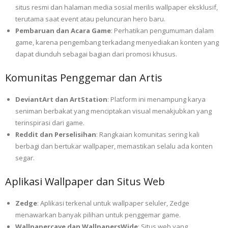
situs resmi dan halaman media sosial merilis wallpaper eksklusif,
terutama saat event atau peluncuran hero baru.
Pembaruan dan Acara Game
: Perhatikan pengumuman dalam
game, karena pengembang terkadang menyediakan konten yang
dapat diunduh sebagai bagian dari promosi khusus.
Komunitas Penggemar dan Artis
DeviantArt dan ArtStation
: Platform ini menampung karya
seniman berbakat yang menciptakan visual menakjubkan yang
terinspirasi dari game.
Reddit dan Perselisihan
: Rangkaian komunitas sering kali
berbagi dan bertukar wallpaper, memastikan selalu ada konten
segar.
Aplikasi Wallpaper dan Situs Web
Zedge
: Aplikasi terkenal untuk wallpaper seluler, Zedge
menawarkan banyak pilihan untuk penggemar game.
Wallpapercave dan WallpapersWide
: Situs web yang