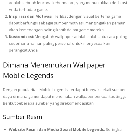
adalah sebuah lencana kehormatan, yang menunjukkan dedikasi
Anda terhadap game.
Inspirasi dan Motivasi
: Terlibat dengan visual bertema game
dapat berfungsi sebagai sumber motivasi, mengingatkan pemain
akan kemenangan paling ikonik dalam game mereka.
Kustomisasi
: Mengubah wallpaper adalah salah satu cara paling
sederhana namun paling personal untuk menyesuaikan
perangkat Anda.
Dimana Menemukan Wallpaper
Mobile Legends
Dengan popularitas Mobile Legends, terdapat banyak sekali sumber
daya di mana gamer dapat menemukan wallpaper berkualitas tinggi.
Berikut beberapa sumber yang direkomendasikan:
Sumber Resmi
Website Resmi dan Media Sosial Mobile Legends
: Seringkali