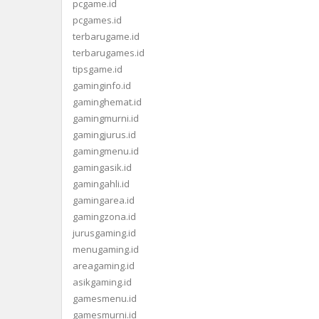
pcgame.id
pcgames.id
terbarugame.id
terbarugames.id
tipsgame.id
gaminginfo.id
gaminghemat.id
gamingmurni.id
gamingjurus.id
gamingmenu.id
gamingasik.id
gamingahli.id
gamingarea.id
gamingzona.id
jurusgaming.id
menugaming.id
areagaming.id
asikgaming.id
gamesmenu.id
gamesmurni.id