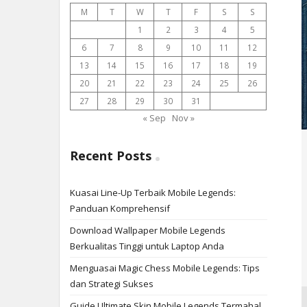
M
T
W
T
F
S
S
1
2
3
4
5
6
7
8
9
10
11
12
13
14
15
16
17
18
19
20
21
22
23
24
25
26
27
28
29
30
31
« Sep
Nov »
Recent Posts
Kuasai Line-Up Terbaik Mobile Legends:
Panduan Komprehensif
Download Wallpaper Mobile Legends
Berkualitas Tinggi untuk Laptop Anda
Menguasai Magic Chess Mobile Legends: Tips
dan Strategi Sukses
Guide Ultimate Skin Mobile Legends Termahal