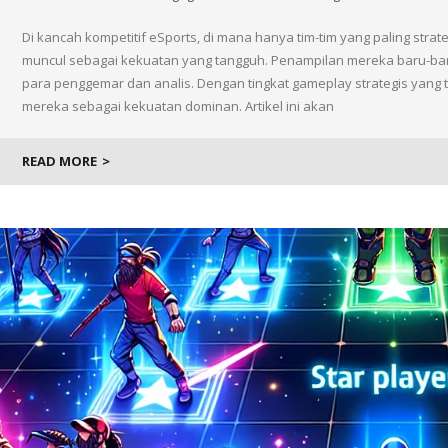
Di kancah kompetitif eSports, di mana hanya tim-tim yang paling stra
muncul sebagai kekuatan yang tangguh. Penampilan mereka baru-baru
para penggemar dan analis. Dengan tingkat gameplay strategis yang t
mereka sebagai kekuatan dominan. Artikel ini akan
READ MORE