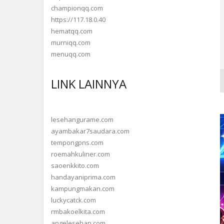
championqq.com
https://117.18.0.40
hematqq.com
murniqq.com
menuqq.com
LINK LAINNYA
lesehangurame.com
ayambakar7saudara.com
tempongpns.com
roemahkuliner.com
saoenkkito.com
handayaniprima.com
kampungmakan.com
luckycatck.com
rmbakoelkita.com
angelesehan.com