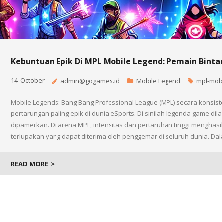
Kebuntuan Epik Di MPL Mobile Legend: Pemain Bint
14
October
admin@gogames.id
Mobile Legend
mpl-mob
Mobile Legends: Bang Bang Professional League (MPL) secara konsis
pertarungan paling epik di dunia eSports. Di sinilah legenda game dila
dipamerkan. Di arena MPL, intensitas dan pertaruhan tinggi menghas
terlupakan yang dapat diterima oleh penggemar di seluruh dunia. Dalam
READ MORE