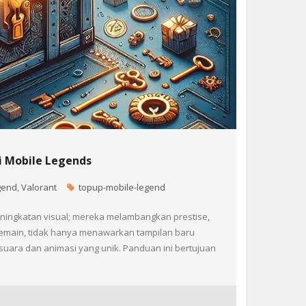
i Mobile Legends
gend
,
Valorant
topup-mobile-legend
peningkatan visual; mereka melambangkan prestise,
 pemain, tidak hanya menawarkan tampilan baru
suara dan animasi yang unik. Panduan ini bertujuan