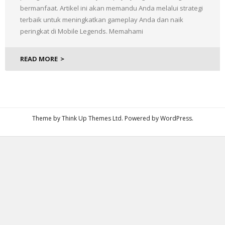
bermanfaat. Artikel ini akan memandu Anda melalui strategi
terbaik untuk meningkatkan gameplay Anda dan naik
peringkat di Mobile Legends. Memahami
READ MORE
Theme by
Think Up Themes Ltd
. Powered by
WordPress
.