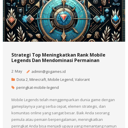
Strategi Top Meningkatkan Rank Mobile
Legends Dan Mendominasi Permainan
2
May
admin@gogames.id
Dota 2
,
Minecraft
,
Mobile Legend
,
Valorant
peringkat-mobile-legend
Mobile Legends telah menggemparkan dunia game dengan
gameplaynya yang serba cepat, elemen strategis, dan
komunitas online yang sangat besar. Baik Anda seorang
pemula atau pemain berpengalaman, meningkatkan
peringkat Anda bisa menjadi upaya yang menantang namun