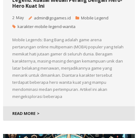
Hero Kuat Ini
2
May
admin@gogames.id
Mobile Legend
karakter-mobile-legend-wanita
Mobile Legends: Bang Bang adalah game arena
pertarungan online multipemain (MOBA) populer yang telah
memikat hati jutaan gamer di seluruh dunia. Beragam
karakternya, masing-masing dengan kemampuan unik dan
latar belakang menawan, menjadikannya game yang
menarik untuk dimainkan. Diantara karakter tersebut
terdapat beberapa hero wanita kuat yang mampu
mendominasi medan pertempuran. Artikel ini akan
mengeksplorasi beberapa
READ MORE