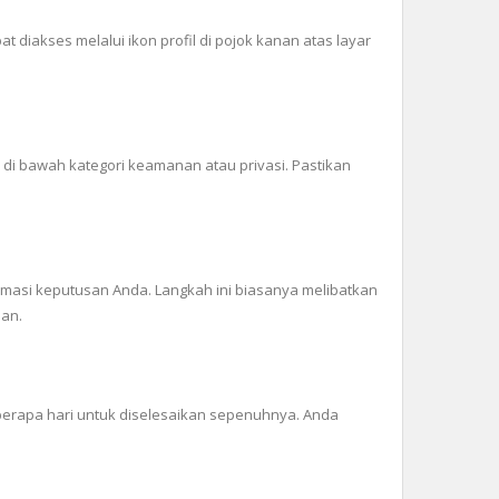
 diakses melalui ikon profil di pojok kanan atas layar
 di bawah kategori keamanan atau privasi. Pastikan
masi keputusan Anda. Langkah ini biasanya melibatkan
an.
rapa hari untuk diselesaikan sepenuhnya. Anda