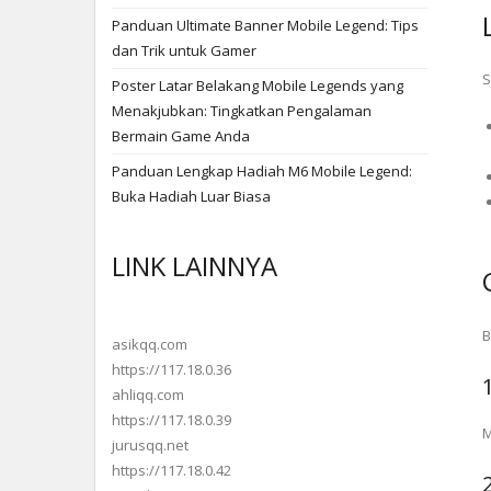
Panduan Ultimate Banner Mobile Legend: Tips
dan Trik untuk Gamer
S
Poster Latar Belakang Mobile Legends yang
Menakjubkan: Tingkatkan Pengalaman
Bermain Game Anda
Panduan Lengkap Hadiah M6 Mobile Legend:
Buka Hadiah Luar Biasa
LINK LAINNYA
B
asikqq.com
https://117.18.0.36
ahliqq.com
https://117.18.0.39
M
jurusqq.net
https://117.18.0.42