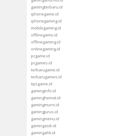
gamingterbaru.id
iphonegame.id
iphonegaming.id
mobilegaming.id
offlinegame.id
offlinegaming.id
onlinegaming.id
pcgame.id
pcgames.id
terbarugame.id
terbarugames.id
tipsgame.id
gaminginfo.id
gaminghemat.id
gamingmurni.id
gamingjurus.id
gamingmenu.id
gamingasik.id
gamingahli.id