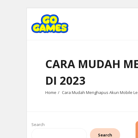
Skip
to
content
CARA MUDAH ME
DI 2023
Home
/
Cara Mudah Menghapus Akun Mobile Le
Search
Search