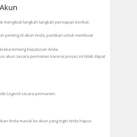
 Akun
k mengikuti langkah-langkah persiapan berikut:
gkin penting di akun Anda, pastikan untuk membuat
mereka tentang keputusan Anda.
us akun secara permanen karena proses ini tidak dapat
bile Legend secara permanen:
tikan Anda masuk ke akun yang ingin Anda hapus.