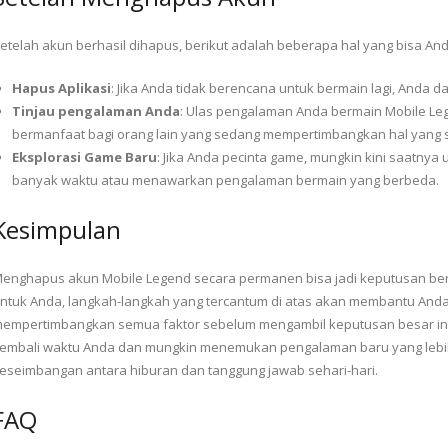
etelah akun berhasil dihapus, berikut adalah beberapa hal yang bisa An
Hapus Aplikasi
: Jika Anda tidak berencana untuk bermain lagi, Anda 
Tinjau pengalaman Anda
: Ulas pengalaman Anda bermain Mobile Le
bermanfaat bagi orang lain yang sedang mempertimbangkan hal yang 
Eksplorasi Game Baru
: Jika Anda pecinta game, mungkin kini saatn
banyak waktu atau menawarkan pengalaman bermain yang berbeda.
Kesimpulan
enghapus akun Mobile Legend secara permanen bisa jadi keputusan berat,
ntuk Anda, langkah-langkah yang tercantum di atas akan membantu And
empertimbangkan semua faktor sebelum mengambil keputusan besar ini. 
embali waktu Anda dan mungkin menemukan pengalaman baru yang lebi
eseimbangan antara hiburan dan tanggung jawab sehari-hari.
FAQ