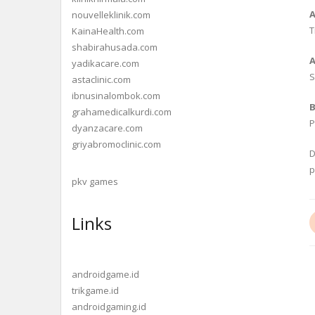
A
nouvelleklinik.com
T
KainaHealth.com
shabirahusada.com
A
yadikacare.com
S
astaclinic.com
ibnusinalombok.com
B
grahamedicalkurdi.com
P
dyanzacare.com
griyabromoclinic.com
D
p
pkv games
Links
androidgame.id
trikgame.id
androidgaming.id