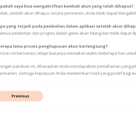
pakah saya bisa mengaktifkan kembali akun yang telah dihapus?
idak, setelah akun dihapus secara permanen, Anda tidak dapat mengakti
pa yang terjadi pada pembelian dalam aplikasi setelah akun dihap
emua pembelian dan progres dalam game akan hilang dan tidak dapat di
erapa lama proses penghapusan akun berlangsung?
roses ini bervariasi, tetapi biasanya memakan waktu beberapa hari unt
engan panduan ini, diharapkan Anda mendapatkan pemahaman yang jel
ermanen. Semoga keputusan Anda memberikan hasil yang positif bagi wa
Previous