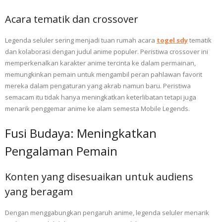
Acara tematik dan crossover
Legenda seluler sering menjadi tuan rumah acara
togel sdy
tematik
dan kolaborasi dengan judul anime populer. Peristiwa crossover ini
memperkenalkan karakter anime tercinta ke dalam permainan,
memungkinkan pemain untuk mengambil peran pahlawan favorit
mereka dalam pengaturan yang akrab namun baru. Peristiwa
semacam itu tidak hanya meningkatkan keterlibatan tetapi juga
menarik penggemar anime ke alam semesta Mobile Legends.
Fusi Budaya: Meningkatkan
Pengalaman Pemain
Konten yang disesuaikan untuk audiens
yang beragam
Dengan menggabungkan pengaruh anime, legenda seluler menarik