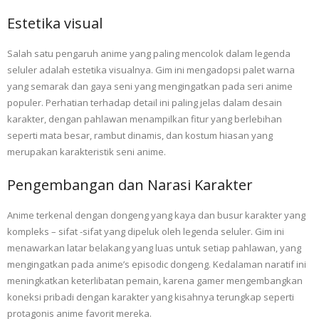
Estetika visual
Salah satu pengaruh anime yang paling mencolok dalam legenda
seluler adalah estetika visualnya. Gim ini mengadopsi palet warna
yang semarak dan gaya seni yang mengingatkan pada seri anime
populer. Perhatian terhadap detail ini paling jelas dalam desain
karakter, dengan pahlawan menampilkan fitur yang berlebihan
seperti mata besar, rambut dinamis, dan kostum hiasan yang
merupakan karakteristik seni anime.
Pengembangan dan Narasi Karakter
Anime terkenal dengan dongeng yang kaya dan busur karakter yang
kompleks – sifat -sifat yang dipeluk oleh legenda seluler. Gim ini
menawarkan latar belakang yang luas untuk setiap pahlawan, yang
mengingatkan pada anime’s episodic dongeng. Kedalaman naratif ini
meningkatkan keterlibatan pemain, karena gamer mengembangkan
koneksi pribadi dengan karakter yang kisahnya terungkap seperti
protagonis anime favorit mereka.