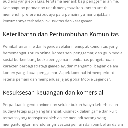
audiens yang lebih luas, terutama menarik bagi penggemar anime.
Kemampuan permainan untuk menyesuaikan konten untuk
memenuhi preferensi budaya para pemainnya menunjukkan
komitmennya terhadap inklusivitas dan keragaman.
Keterlibatan dan Pertumbuhan Komunitas
Pernikahan anime dan legenda seluler memupuk komunitas yang
bersemangat. Forum online, kontes seni penggemar, dan grup media
sosial berkembang ketika penggemar membahas pengetahuan
karakter, berbagi strategi gameplay, dan mengambil bagian dalam
konten yang dibuat penggemar. Aspek komunal ini memperkuat
retensi pemain dan memperluas jejak global Mobile Legends ‘.
Kesuksesan keuangan dan komersial
Perpaduan legenda anime dan seluler bukan hanya keberhasilan
budaya tetapi juga yang finansial. Kosmetik dalam game dan kulit
terbatas yang terinspirasi oleh anime menjadi barang yang
menguntungkan, mendorong investasi pemain dan pembelian dalam