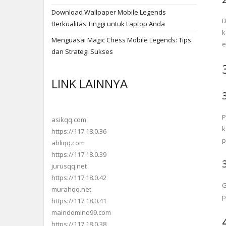
Download Wallpaper Mobile Legends
D
Berkualitas Tinggi untuk Laptop Anda
k
Menguasai Magic Chess Mobile Legends: Tips
e
dan Strategi Sukses
LINK LAINNYA
P
asikqq.com
k
https://117.18.0.36
p
ahliqq.com
https://117.18.0.39
jurusqq.net
https://117.18.0.42
G
murahqq.net
p
https://117.18.0.41
maindomino99.com
https://117.18.0.38