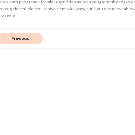
ntuk para penggemar Mobile Legend dan mereka yang tertarik dengan de
entang elemen-elemen ini bisa membuka wawasan baru dan menambah apr
ita cintai.
Previous