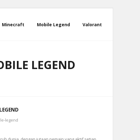
Minecraft
Mobile Legend
Valorant
BILE LEGEND
 LEGEND
le-legend
uruh dunia, dengan jutaan pemain yang aktif setiap