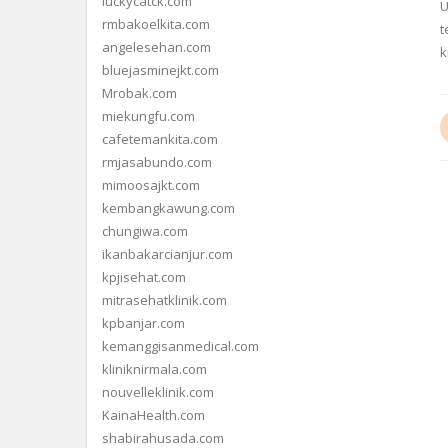
luckycatck.com
U
rmbakoelkita.com
t
angelesehan.com
k
bluejasminejkt.com
Mrobak.com
miekungfu.com
cafetemankita.com
rmjasabundo.com
mimoosajkt.com
kembangkawung.com
chungiwa.com
ikanbakarcianjur.com
kpjisehat.com
mitrasehatklinik.com
kpbanjar.com
kemanggisanmedical.com
kliniknirmala.com
nouvelleklinik.com
KainaHealth.com
shabirahusada.com