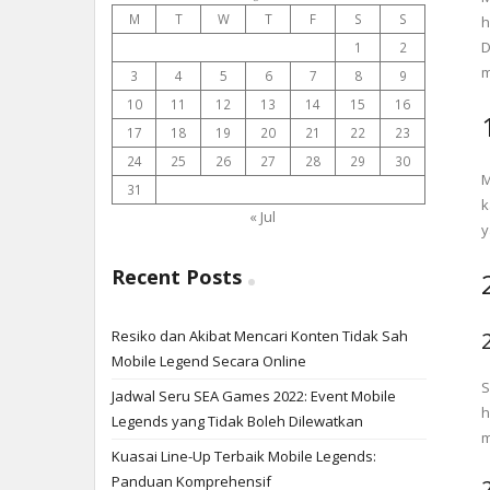
M
T
W
T
F
S
S
h
D
1
2
m
3
4
5
6
7
8
9
10
11
12
13
14
15
16
17
18
19
20
21
22
23
24
25
26
27
28
29
30
M
31
k
« Jul
Recent Posts
Resiko dan Akibat Mencari Konten Tidak Sah
Mobile Legend Secara Online
S
Jadwal Seru SEA Games 2022: Event Mobile
h
Legends yang Tidak Boleh Dilewatkan
m
Kuasai Line-Up Terbaik Mobile Legends:
Panduan Komprehensif