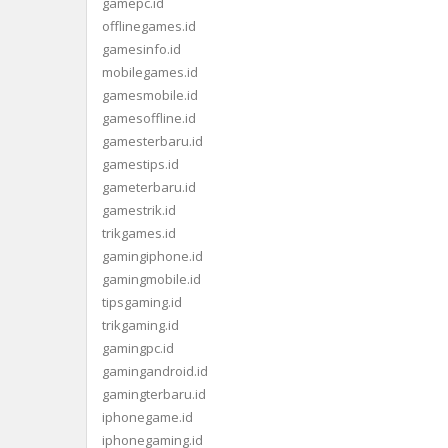
gamepc.id
offlinegames.id
gamesinfo.id
mobilegames.id
gamesmobile.id
gamesoffline.id
gamesterbaru.id
gamestips.id
gameterbaru.id
gamestrik.id
trikgames.id
gamingiphone.id
gamingmobile.id
tipsgaming.id
trikgaming.id
gamingpc.id
gamingandroid.id
gamingterbaru.id
iphonegame.id
iphonegaming.id