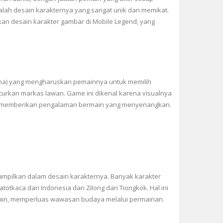
dalah desain karakternya yang sangat unik dan memikat.
kan desain karakter gambar di Mobile Legend, yang
ena) yang mengharuskan pemainnya untuk memilih
curkan markas lawan. Game ini dikenal karena visualnya
m, memberikan pengalaman bermain yang menyenangkan.
mpilkan dalam desain karakternya. Banyak karakter
totkaca dari Indonesia dan Zilong dari Tiongkok. Hal ini
in, memperluas wawasan budaya melalui permainan.